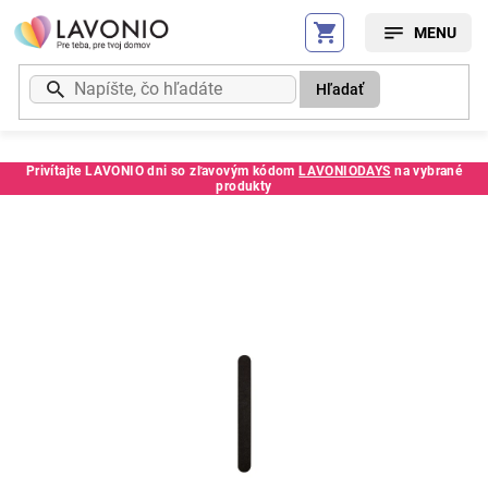
Prejsť
na
obsah
Hľadať
Privítajte LAVONIO dni so zľavovým kódom
LAVONIODAYS
na vybrané
produkty
Kód:
76177