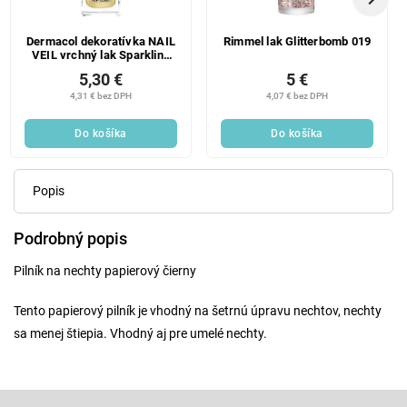
Dermacol dekoratívka NAIL
Rimmel lak Glitterbomb 019
VEIL vrchný lak Sparkling
beach
5,30 €
5 €
4,31 € bez DPH
4,07 € bez DPH
Do košíka
Do košíka
Popis
Podrobný popis
Pilník na nechty papierový čierny
Tento papierový pilník je vhodný na šetrnú úpravu nechtov, nechty
sa menej štiepia. Vhodný aj pre umelé nechty.
Z