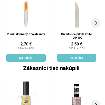
Pilník sklenený obojstranný
Diva&Nice pilník Knife
100/100
2,70 €
2,50 €
2,20 € bez DPH
2,03 € bez DPH
Do košíka
Do košíka
Zákazníci tiež nakúpili