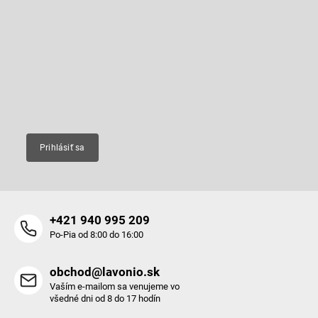
á
p
Odoberať newsletter
ä
t
Vložte svoj e-mail a my Vám budeme zasielať informácie o nových
produktoch na našom e-shope.
i
e
Email
Prihlásiť sa
+421 940 995 209
Po-Pia od 8:00 do 16:00
obchod@lavonio.sk
Vaším e-mailom sa venujeme vo
všedné dni od 8 do 17 hodín