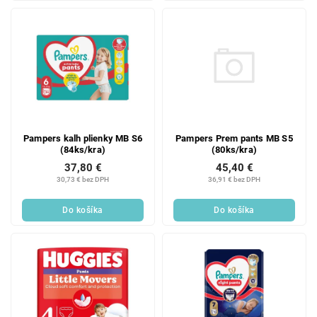
Pampers Prem pants MB S5
Pampers kalh plienky MB S6
(80ks/kra)
(84ks/kra)
45,40 €
37,80 €
36,91 € bez DPH
30,73 € bez DPH
Do košíka
Do košíka