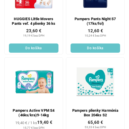
HUGGIES Little Movers
Pampers Pants Night S7
Pants veľ. 4 plienky 36 ks
(17ks/fol)
23,60 €
12,60 €
19,19 € bez DPH
10,24 € bez DPH
Do košíka
Do košíka
Pampers Active VPM S4
Pampers plienky Harmónia
(46ks/kra)9-14kg
Box 204ks S2
19,40 €
65,60 €
Jednotková
19,40 € / 1 ks
cena:
53,33 € bez DPH
15,77 € bez DPH