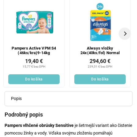
Pampers Active VPM S4
Always vložky
(46ks/kra)9-14kg
24x(40ks/fol) Normal
19,40 €
294,60 €
15,77 € bez DPH
239,51 € bez DPH
Do košíka
Do košíka
Popis
Podrobný popis
Pampers vlhčené obrúsky Sensitive
je šetrnejší variant ako čistenie
pomocou žinky a vody. Vďaka svojmu zloženiu pomáhajú