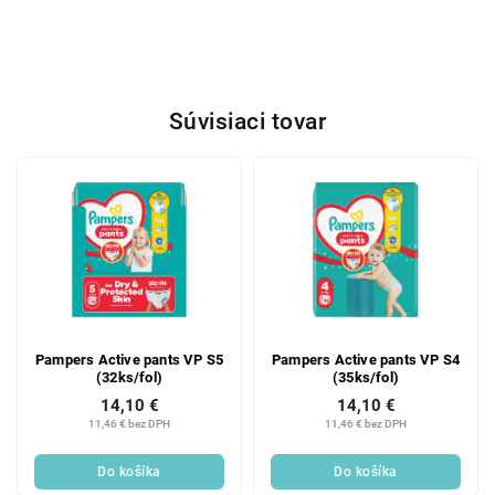
Súvisiaci tovar
Pampers Active pants VP S5
Pampers Active pants VP S4
(32ks/fol)
(35ks/fol)
14,10 €
14,10 €
11,46 € bez DPH
11,46 € bez DPH
Do košíka
Do košíka