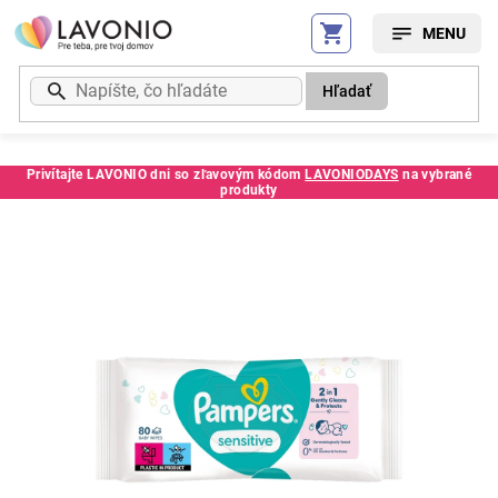
Prejsť
na
obsah
Hľadať
Privítajte LAVONIO dni so zľavovým kódom
LAVONIODAYS
na vybrané
produkty
Kód:
4828