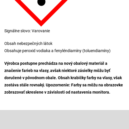
Signálne slovo: Varovanie
Obsah nebezpečných látok
Obsahuje peroxid vodiaka a fenyléndiamíny (toluendiamíny)
Výrobca postupne prechádza na nový obalový materiál a
značenie farieb na vlasy, avšak niektoré zásielky môžu byť
doručené v pôvodnom obale. Obsah krabičky farby na vlasy, však
zostáva stále rovnaký. Upozornenie: Farby sa môžu na obrazovke
zobrazovať skreslene v závislosti od nastavenia monitora.
Z
á
p
Odoberať newsletter