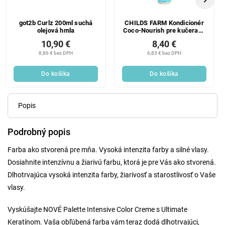
got2b Curlz 200ml suchá
CHILDS FARM Kondicionér
olejová hmla
Coco-Nourish pre kučeravé
vlasy, 250 ml
10,90 €
8,40 €
8,86 € bez DPH
6,83 € bez DPH
Do košíka
Do košíka
Popis
Podrobný popis
Farba ako stvorená pre mňa. Vysoká intenzita farby a silné vlasy.
Dosiahnite intenzívnu a žiarivú farbu, ktorá je pre Vás ako stvorená.
Dlhotrvajúca vysoká intenzita farby, žiarivosť a starostlivosť o Vaše
vlasy.
Vyskúšajte NOVÉ Palette Intensive Color Creme s Ultimate
Keratínom. Vaša obľúbená farba vám teraz dodá dlhotrvajúci,