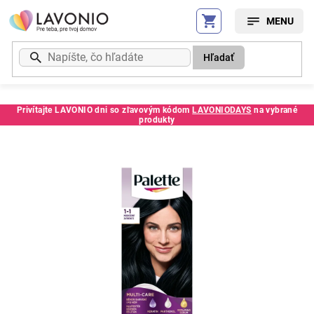
Prejsť
na
obsah
Hľadať
Privítajte LAVONIO dni so zľavovým kódom
LAVONIODAYS
na vybrané
produkty
Kód:
1493CESC