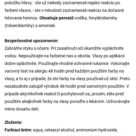
pokožku hlavy, - ste už niekedy zaznamenali nejakú reakciu po
farbení vlasov, - ste v minulosti zaznamenali reakciu na dočasné
tetovanie hennou.
Obsahuje peroxid
vodíka, fenyléndiamíny
(toluendiamíny) a amoniak.
Bezpečnostné upozornenie:
Zabráňte styku s očami. Pri zasiahnutí očí okamžite vypláchnite
vodou. Nepoužívajte na farbenie rias a obočia. Vlasy po aplikácii
dobre opláchnite. Používajte vhodné ochranné rukavice. Vykonajte
varovný test na alergiu 48 hodín pred každým použitím farby na
vlasy, a to aj v prípade, že ste farby na vlasy používali už skôr. Preto
nezabudnite zakúpiť výrobok 48 hodín pred samotným použitím. V
prípade akýchkoľvek reakcií či pochybností sa, prosím, ešte pred
použitím akejkoľvek farby na vlasy poraďte s lekárom. Uchovávajte
mimo dosahu detí.
Zloženie:
Farbiaci krém:
aqua, cetearyl alcohol, ammonium hydroxide,