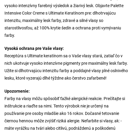
vysoko intenzívny farebný výsledok a žiarivý lesk. Objavte Palette
Intensive Color Creme s Ultimate Keratínom pre: dlhotrvajúcu
intenzitu, maximálny lesk farby, zdravé a silné vlasy so
starostlivosťou, až 100% krytie šedín a ochrana proti vymývaniu
farby.
Vysoká ochrana pre Vaše vlasy:
Receptúra s Ultimate keratínom sa o Vaše vlasy stará, zatiaľ čo v
nich ukotvuje vysoko intenzívne pigmenty pre maximálny lesk farby.
Užite si dlhotrvajúcu intenzitu farby a poddajné vlasy plné oslnivého
lesku, ktoré vyzerajú dlhé týždne ako čerstvo zafarbené!
Upozornenie:
Farby na vlasy môžu spôsobiť ťažké alergické reakcie. Prečítajte si
inštrukcie a riaďte sa nimi. Tento výrobok nie je určený na
používanie pre osoby mladšie ako 16 rokov. Dočasné tetovanie
čiernou hennou môže zvýšiť riziká alergie. Nefarbite si vlasy, ak: -
máte vyrážku na tvári alebo citlivú, podráždenú a poškodenú