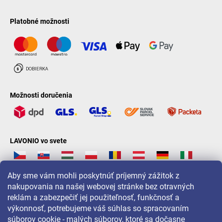
Platobné možnosti
Možnosti doručenia
LAVONIO vo svete
Aby sme vám mohli poskytnúť príjemný zážitok z
nakupovania na našej webovej stránke bez otravných
reklám a zabezpečiť jej použiteľnosť, funkčnosť a
Pre akcie, súťaže a zľavy nás sledujte na:
výkonnosť, potrebujeme váš súhlas so spracovaním
súborov cookie - malých súborov, ktoré sa dočasne