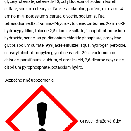
glyceryl stearate, ceteareth-20, octyldodecanol, sódium laureth
sulfate, sódium cetearyl sulfate, etanolamínu, parfém, oleic acid, 4-
amino-m-4- potassium stearate, glycerín, sodium sulfite,
tetrasodium edta, 4-amino-2-hydroxytoluene, carbomer, 2-amino-3-
hydroxypyridine, toluene-2,5-diamine sulfate, 1-naphthol, potasium
hydroxide, serine, as pg-dimonium chloride phosphate, propylene
glycol, sodium sulfate.
Vyvíjacie emulzie:
aqua, hydrogén peroxide,
cetearyl alcohol, propylén glycol, ceteareth-20, steartrimonium
chloride, paraffinum liquidum, etidronic acid, 2,6-dicarboxypyridine,
disodium pyrophosphate, potassium hydro.
Bezpečnostné upozornenie
GHS07 - dráždivé látky