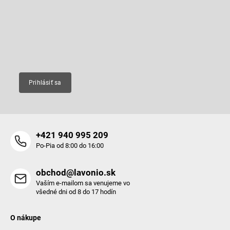
ä
t
Vložte svoj e-mail a my Vám budeme zasielať informácie o nových
produktoch na našom e-shope.
i
e
Email
Prihlásiť sa
+421 940 995 209
Po-Pia od 8:00 do 16:00
obchod@lavonio.sk
Vaším e-mailom sa venujeme vo
všedné dni od 8 do 17 hodín
O nákupe