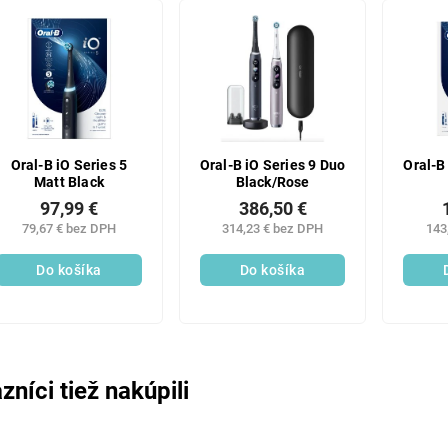
Oral-B iO Series 5
Oral-B iO Series 9 Duo
Oral-B 
Matt Black
Black/Rose
97,99 €
386,50 €
79,67 € bez DPH
314,23 € bez DPH
143
Do košíka
Do košíka
zníci tiež nakúpili