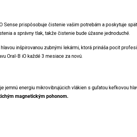
 iO Sense prispôsobuje čistenie vašim potrebám a poskytuje spä
enia a správny tlak, takže čistenie bude úžasne jednoduché.
lavou inšpirovanou zubnými lekármi, ktorá prináša pocit profesi
lavu Oral-B iO každé 3 mesiace za novú.
je jemnú energiu mikrovibrujúcich vlákien s guľatou kefkovou hla
tichým magnetickým pohonom.