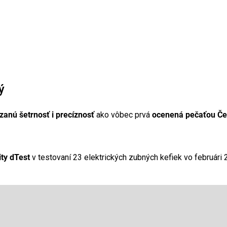
ý
zanú šetrnosť i precíznosť
ako vôbec prvá
ocenená pečaťou Če
ty dTest
v testovaní 23 elektrických zubných kefiek vo februári 
Email