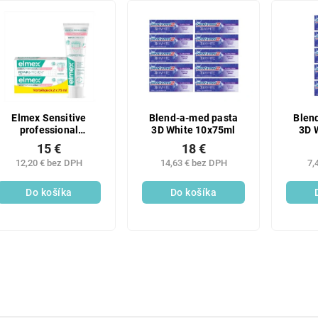
Elmex Sensitive
Blend-a-med pasta
Blen
professional
3D White 10x75ml
3D 
Repair&Prevent
15 €
18 €
zubná pasta 2x75 ml
12,20 € bez DPH
14,63 € bez DPH
7,
Do košíka
Do košíka