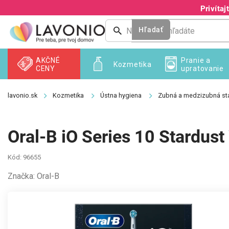
Prejsť
Privíta
na
obsah
Hľadať
AKČNÉ
Pranie a
Kozmetika
CENY
upratovanie
Kozmetika
Ústna hygiena
Zubná a medzizubná sta
Oral-B iO Series 10 Stardust
Kód:
96655
Značka:
Oral-B