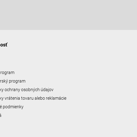
nosť
 program
erský program
y ochrany osobných údajov
y vrátenia tovaru alebo reklamácie
é podmienky
á