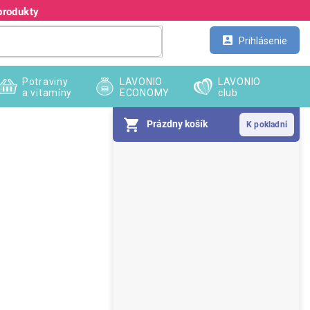
produkty
Kontakt
Veľkoobchod
Prihlásenie
Potraviny
LAVONIO
LAVONIO
a vitamíny
ECONOMY
club
Prázdny košík
B
o
č
n
ý
p
a
n
e
l