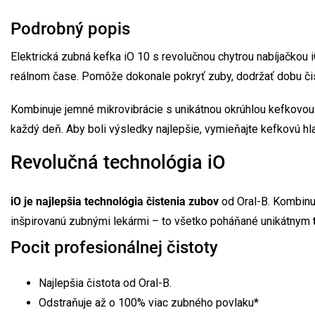
Podrobný popis
Elektrická zubná kefka iO 10 s revolučnou chytrou nabíjačkou
reálnom čase. Pomôže dokonale pokryť zuby, dodržať dobu čist
Kombinuje jemné mikrovibrácie s unikátnou okrúhlou kefkovou h
každý deň. Aby boli výsledky najlepšie, vymieňajte kefkovú h
Revolučná technológia iO
iO je najlepšia technológia čistenia zubov
od Oral-B. Kombinu
inšpirovanú zubnými lekármi – to všetko poháňané unikátnym
Pocit profesionálnej čistoty
Najlepšia čistota od Oral-B.
Odstraňuje až o 100% viac zubného povlaku*