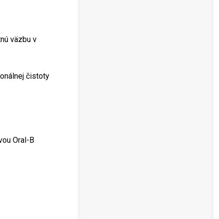
tnú väzbu v
onálnej čistoty
vou Oral-B