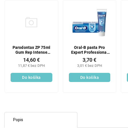
Parodontax ZP 75ml
Oral-B pasta Pro
Gum Rep Intense
Expert Professional
clean
Protection 75ml
14,60 €
3,70 €
11,87 € bez DPH
3,01 € bez DPH
Do košíka
Do košíka
Popis