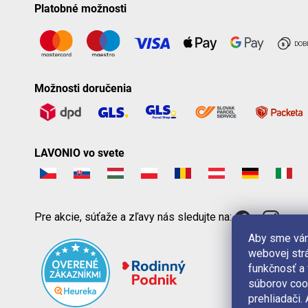
Platobné možnosti
Možnosti doručenia
LAVONIO vo svete
Pre akcie, súťaže a zľavy nás sledujte na:
Aby sme vám
webovej strá
funkčnosť a
súborov coo
prehliadači