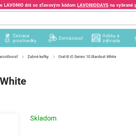
jte LAVONIO dni so zľavovým kódom
LAVONIODAYS
na vybrané 
+421 940 995 209
Čistiace
Hobby a
Domácnosť
prostriedky
záhrada
rostlivosť
Zubné kefky
Oral-B iO Series 10 Stardust White
 White
Skladom