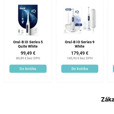
Oral-B iO Series 5
Oral-B iO Series 9
Quite White
White
99,49 €
179,49 €
80,89 € bez DPH
145,93 € bez DPH
Do košíka
Do košíka
Záka