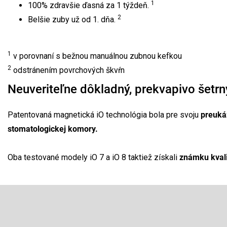
1
100% zdravšie ďasná za 1 týždeň.
2
Belšie zuby už od 1. dňa.
1
v porovnaní s bežnou manuálnou zubnou kefkou
2
odstránením povrchových škvŕn
Neuveriteľne dôkladný, prekvapivo šetrn
Patentovaná magnetická iO technológia bola pre svoju
preuká
stomatologickej komory.
Oba testované modely iO 7 a iO 8 taktiež získali
známku kvali
Z
á
p
Odoberať newsletter
ä