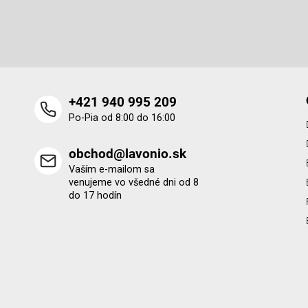
t
Vložte svoj e-mail a my Vám budeme zasielať informácie o 
i
produktoch na našom e-shope.
e
+421 940 995 209
Po-Pia od 8:00 do 16:00
obchod@lavonio.sk
Vaším e-mailom sa
venujeme vo všedné dni od 8
do 17 hodín