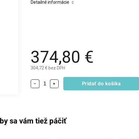
Detailné informácie
374,80 €
304,72 € bez DPH
Pridať do košíka
−
+
by sa vám tiež páčiť