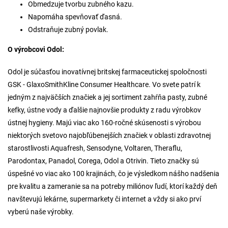
Obmedzuje tvorbu zubného kazu.
Napomáha spevňovať ďasná.
Odstraňuje zubný povlak.
O výrobcovi Odol:
Odol je súčasťou inovatívnej britskej farmaceutickej spoločnosti
GSK - GlaxoSmithKline Consumer Healthcare. Vo svete patrí k
jedným z najväčších značiek a jej sortiment zahŕňa pasty, zubné
kefky, ústne vody a ďalšie najnovšie produkty z radu výrobkov
ústnej hygieny. Majú viac ako 160-ročné skúsenosti s výrobou
niektorých svetovo najobľúbenejších značiek v oblasti zdravotnej
starostlivosti Aquafresh, Sensodyne, Voltaren, Theraflu,
Parodontax, Panadol, Corega, Odol a Otrivin. Tieto značky sú
úspešné vo viac ako 100 krajinách, čo je výsledkom nášho nadšenia
pre kvalitu a zameranie sa na potreby miliónov ľudí, ktorí každý deň
navštevujú lekárne, supermarkety či internet a vždy si ako prví
vyberú naše výrobky.