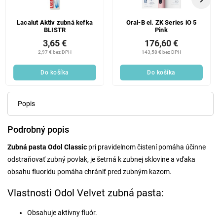
Lacalut Aktiv zubná kefka
Oral-B el. ZK Series iO 5
BLISTR
Pink
3,65 €
176,60 €
2,97 € bez DPH
143,58 € bez DPH
Do košíka
Do košíka
Popis
Podrobný popis
Zubná pasta Odol Classic
pri pravidelnom čistení pomáha účinne
odstraňovať zubný povlak, je šetrná k zubnej sklovine a vďaka
obsahu fluoridu pomáha chrániť pred zubným kazom.
Vlastnosti Odol Velvet zubná pasta:
Obsahuje aktívny fluór.