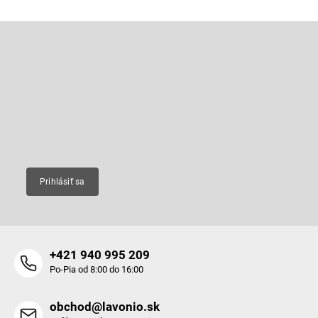
Z
á
p
Odoberať newsletter
ä
t
Vložte svoj e-mail a my Vám budeme zasielať informácie o nových
produktoch na našom e-shope.
i
e
Email
Prihlásiť sa
+421 940 995 209
Po-Pia od 8:00 do 16:00
obchod@lavonio.sk