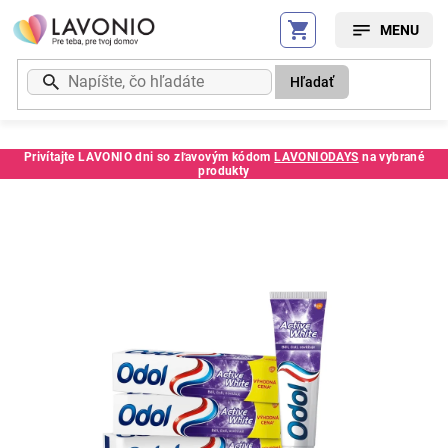
Prejsť
na
obsah
Hľadať
Privítajte LAVONIO dni so zľavovým kódom
LAVONIODAYS
na vybrané
produkty
Kód:
70163TE2TB2