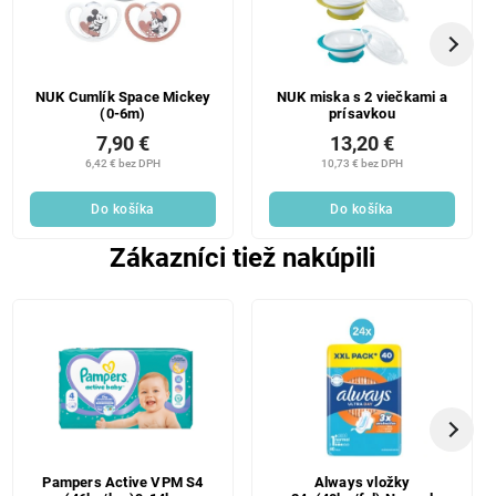
NUK Cumlík Space Mickey
NUK miska s 2 viečkami a
(0-6m)
prísavkou
7,90 €
13,20 €
6,42 € bez DPH
10,73 € bez DPH
Do košíka
Do košíka
Zákazníci tiež nakúpili
Pampers Active VPM S4
Always vložky