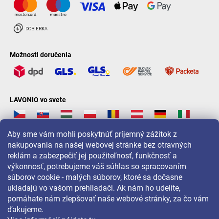
Možnosti doručenia
LAVONIO vo svete
Aby sme vám mohli poskytnúť príjemný zážitok z
nakupovania na našej webovej stránke bez otravných
reklám a zabezpečiť jej použiteľnosť, funkčnosť a
Pre akcie, súťaže a zľavy nás sledujte na:
výkonnosť, potrebujeme váš súhlas so spracovaním
súborov cookie - malých súborov, ktoré sa dočasne
ukladajú vo vašom prehliadači. Ak nám ho udelíte,
pomáhate nám zlepšovať naše webové stránky, za čo vám
ďakujeme.