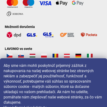
Možnosti doručenia
LAVONIO vo svete
Aby sme vám mohli poskytnúť príjemný zážitok z
nakupovania na našej webovej stránke bez otravných
reklám a zabezpečiť jej použiteľnosť, funkčnosť a
Pre akcie, súťaže a zľavy nás sledujte na:
výkonnosť, potrebujeme váš súhlas so spracovaním
súborov cookie - malých súborov, ktoré sa dočasne
ukladajú vo vašom prehliadači. Ak nám ho udelíte,
pomáhate nám zlepšovať naše webové stránky, za čo vám
ďakujeme.