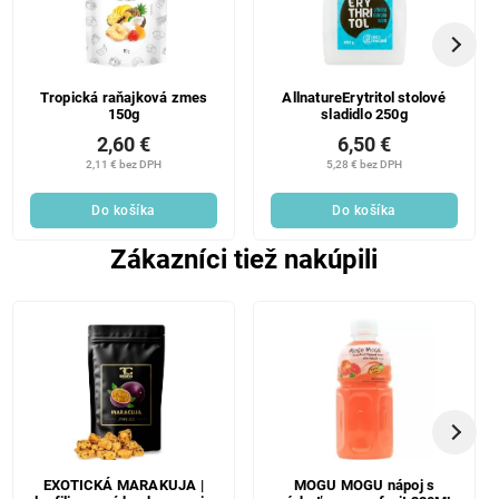
Tropická raňajková zmes
AllnatureErytritol stolové
150g
sladidlo 250g
2,60 €
6,50 €
2,11 € bez DPH
5,28 € bez DPH
Do košíka
Do košíka
Zákazníci tiež nakúpili
EXOTICKÁ MARAKUJA |
MOGU MOGU nápoj s