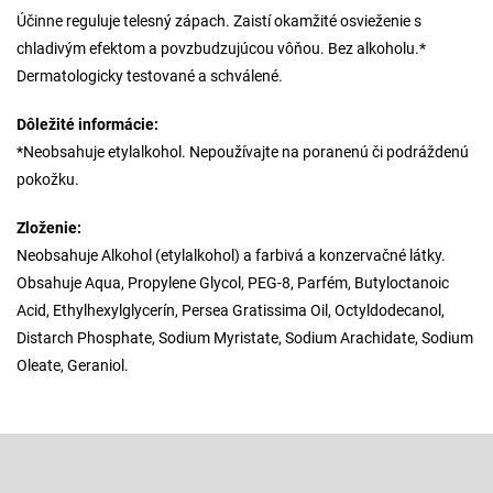
Účinne reguluje telesný zápach. Zaistí okamžité osvieženie s
chladivým efektom a povzbudzujúcou vôňou. Bez alkoholu.*
Dermatologicky testované a schválené.
Dôležité informácie:
*Neobsahuje etylalkohol. Nepoužívajte na poranenú či podráždenú
pokožku.
Zloženie:
Neobsahuje Alkohol (etylalkohol) a farbivá a konzervačné látky.
Obsahuje Aqua, Propylene Glycol, PEG-8, Parfém, Butyloctanoic
Acid, Ethylhexylglycerín, Persea Gratissima Oil, Octyldodecanol,
Distarch Phosphate, Sodium Myristate, Sodium Arachidate, Sodium
Oleate, Geraniol.
Z
á