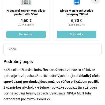
Nivea Roll on For Men Silver
Nivea Men Fresh Active
protect 48h 50ml
deospray 200ml
4,60 €
6,70 €
3,74 € bez DPH
5,45 € bez DPH
Do košíka
Do košíka
Popis
Podrobný popis
Zažite okamžitú vlnu ľadového osvieženia a zbavte sa efektívne
potu aj jeho zápachu až na 48 hodín! Vychutnajte si
chladivý efekt
sprevádzaný povzbudzujúcou mužnou vôňou pri každom použití.
Zloženie bez alkoholu* je šetrné k pokožke podpazušia a zároveň
účinne reguluje telesný zápach. Vyskúšajte: NIVEA MEN Tuhý
dezodorant pre mužov Cool Kick.