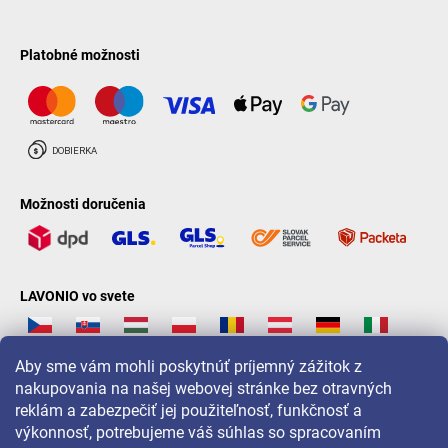
Platobné možnosti
Možnosti doručenia
LAVONIO vo svete
Aby sme vám mohli poskytnúť príjemný zážitok z
nakupovania na našej webovej stránke bez otravných
reklám a zabezpečiť jej použiteľnosť, funkčnosť a
Pre akcie, súťaže a zľavy nás sledujte na:
výkonnosť, potrebujeme váš súhlas so spracovaním