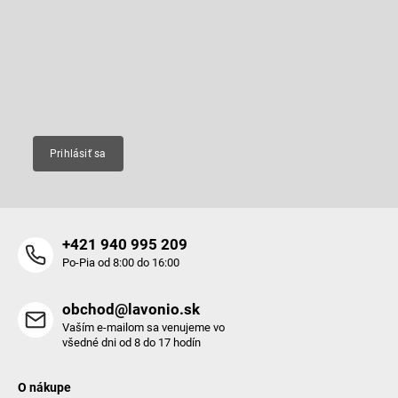
p
Odoberať newsletter
ä
t
Vložte svoj e-mail a my Vám budeme zasielať informácie o nových
produktoch na našom e-shope.
i
e
Email
Prihlásiť sa
+421 940 995 209
Po-Pia od 8:00 do 16:00
obchod@lavonio.sk
Vaším e-mailom sa venujeme vo
všedné dni od 8 do 17 hodín
O nákupe