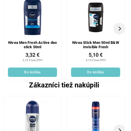
Nivea Men Fresh Active deo
Nivea Stick Men 50ml B&W
stick 50ml
Invisible Fresh
3,32 €
5,10 €
2,70 € bez DPH
4,15 € bez DPH
Do košíka
Do košíka
Zákazníci tiež nakúpili