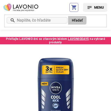
Prejsť
na
obsah
Hľadať
Privítajte LAVONIO dni so zľavovým kódom
LAVONIODAYS
na vybrané
produkty
Kód:
4778CE