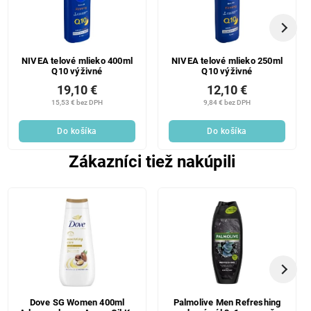
NIVEA telové mlieko 400ml
NIVEA telové mlieko 250ml
Q10 výživné
Q10 výživné
19,10 €
12,10 €
15,53 € bez DPH
9,84 € bez DPH
Do košíka
Do košíka
Zákazníci tiež nakúpili
Dove SG Women 400ml
Palmolive Men Refreshing