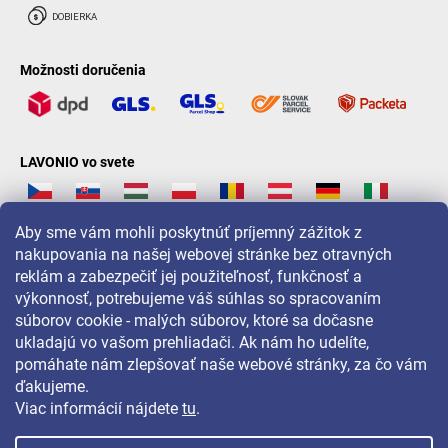
Možnosti doručenia
LAVONIO vo svete
Aby sme vám mohli poskytnúť príjemný zážitok z
nakupovania na našej webovej stránke bez otravných
reklám a zabezpečiť jej použiteľnosť, funkčnosť a
Pre akcie, súťaže a zľavy nás sledujte na:
výkonnosť, potrebujeme váš súhlas so spracovaním
súborov cookie - malých súborov, ktoré sa dočasne
ukladajú vo vašom prehliadači. Ak nám ho udelíte,
pomáhate nám zlepšovať naše webové stránky, za čo vám
ďakujeme.
Viac informácií nájdete
tu
.