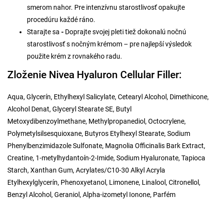
smerom nahor. Pre intenzívnu starostlivosť opakujte
procedúru každé ráno.
Starajte sa
-
Doprajte svojej pleti tiež dokonalú nočnú
starostlivosť s nočným krémom – pre najlepší výsledok
použite krém z rovnakého radu.
Zloženie Nivea Hyaluron Cellular Filler:
Aqua, Glycerín, Ethylhexyl Salicylate, Cetearyl Alcohol, Dimethicone,
Alcohol Denat, Glyceryl Stearate SE, Butyl
Metoxydibenzoylmethane, Methylpropanediol, Octocrylene,
Polymetylsilsesquioxane, Butyros Etylhexyl Stearate, Sodium
Phenylbenzimidazole Sulfonate, Magnolia Officinalis Bark Extract,
Creatine, 1-metylhydantoín-2-Imide, Sodium Hyaluronate, Tapioca
Starch, Xanthan Gum, Acrylates/C10-30 Alkyl Acryla
Etylhexylglycerín, Phenoxyetanol, Limonene, Linalool, Citronellol,
Benzyl Alcohol, Geraniol, Alpha-izometyl Ionone, Parfém