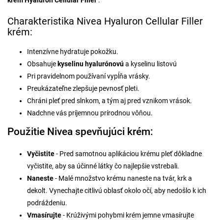
krém Hyaluron Cellular Filler
.
Charakteristika Nivea Hyaluron Cellular Filler
krém:
Intenzívne hydratuje pokožku.
Obsahuje
kyselinu hyalurónovú
a kyselinu listovú
Pri pravidelnom používaní vypĺňa vrásky.
Preukázateľne zlepšuje pevnosť pleti.
Chráni pleť pred slnkom, a tým aj pred vznikom vrások.
Nadchne vás príjemnou prírodnou vôňou.
Použitie Nivea spevňujúci krém:
Vyčistite
- Pred samotnou aplikáciou krému pleť dôkladne
vyčistite, aby sa účinné látky čo najlepšie vstrebali.
Naneste
- Malé množstvo krému naneste na tvár, krk a
dekolt. Vynechajte citlivú oblasť okolo očí, aby nedošlo k ich
podráždeniu.
Vmasírujte
- Krúživými pohybmi krém jemne vmasírujte