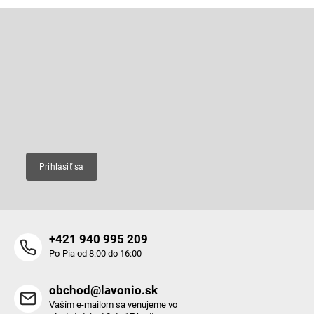
Z
á
p
Odoberať newsletter
ä
t
Vložte svoj e-mail a my Vám budeme zasielať informácie o nových
produktoch na našom e-shope.
i
e
Email
Prihlásiť sa
+421 940 995 209
Po-Pia od 8:00 do 16:00
obchod@lavonio.sk
Vaším e-mailom sa venujeme vo