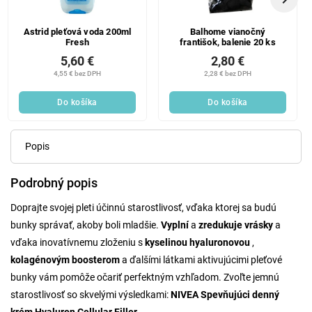
Astrid pleťová voda 200ml
Balhome vianočný
Fresh
františok, balenie 20 ks
5,60 €
2,80 €
4,55 € bez DPH
2,28 € bez DPH
Do košíka
Do košíka
Popis
Podrobný popis
Doprajte svojej pleti účinnú starostlivosť, vďaka ktorej sa budú
bunky správať, akoby boli mladšie.
Vyplní
a
zredukuje vrásky
a
vďaka inovatívnemu zloženiu s
kyselinou hyaluronovou
,
kolagénovým boosterom
a ďalšími látkami aktivujúcimi pleťové
bunky vám pomôže očariť perfektným vzhľadom. Zvoľte jemnú
starostlivosť so skvelými výsledkami:
NIVEA Spevňujúci denný