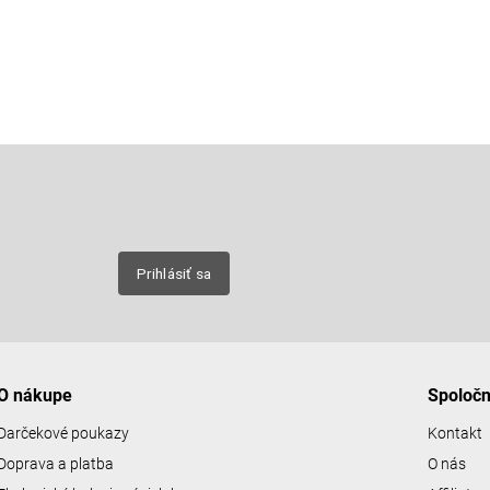
Email
nových
Prihlásiť sa
O nákupe
Spoloč
Darčekové poukazy
Kontakt
Doprava a platba
O nás