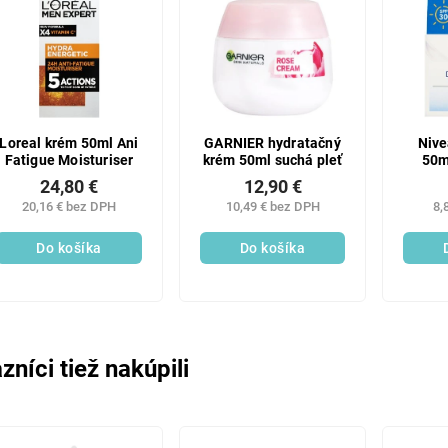
Loreal krém 50ml Ani
GARNIER hydratačný
Nive
Fatigue Moisturiser
krém 50ml suchá pleť
50m
24,80 €
12,90 €
20,16 € bez DPH
10,49 € bez DPH
8,
Do košíka
Do košíka
zníci tiež nakúpili