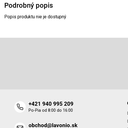
Podrobný popis
Popis produktu nie je dostupný
Z
á
p
Odoberať newsletter
ä
t
Vložte svoj e-mail a my Vám budeme zasielať informácie o 
i
produktoch na našom e-shope.
e
+421 940 995 209
Po-Pia od 8:00 do 16:00
obchod@lavonio.sk