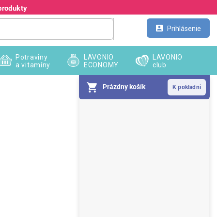
produkty
Kontakt
Veľkoobchod
Prihlásenie
Potraviny
LAVONIO
LAVONIO
a vitamíny
ECONOMY
club
Prázdny košík
B
o
č
n
ý
p
a
n
e
l