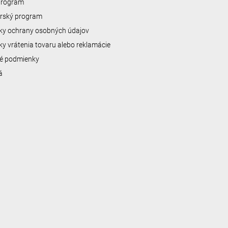
 program
erský program
y ochrany osobných údajov
y vrátenia tovaru alebo reklamácie
é podmienky
á