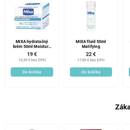
MIXA hydratačný
MIXA fluid 50ml
krém 50ml Moisture
Matifying
Bath
19 €
22 €
15,45 € bez DPH
17,89 € bez DPH
Do košíka
Do košíka
Záka