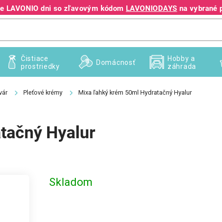
jte LAVONIO dni so zľavovým kódom
LAVONIODAYS
na vybrané 
+421 940 995 209
Čistiace
Hobby a
Domácnosť
prostriedky
záhrada
vár
Pleťové krémy
Mixa ľahký krém 50ml Hydratačný Hyalur
tačný Hyalur
Skladom