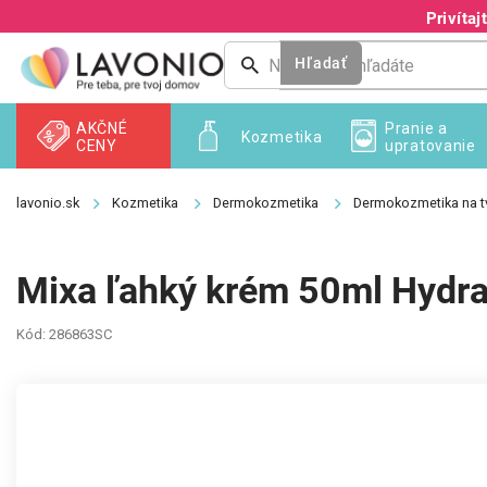
Prejsť
Privíta
na
obsah
Hľadať
AKČNÉ
Pranie a
Kozmetika
CENY
upratovanie
Kozmetika
Dermokozmetika
Dermokozmetika na t
Mixa ľahký krém 50ml Hydra
Kód:
286863SC