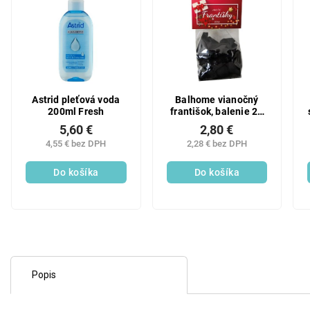
Astrid pleťová voda
Balhome vianočný
200ml Fresh
františok, balenie 20
ks
5,60 €
2,80 €
4,55 € bez DPH
2,28 € bez DPH
Do košíka
Do košíka
Popis