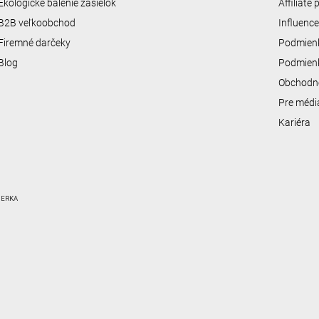
Ekologické balenie zásielok
Affiliate
B2B veľkoobchod
Influenc
Firemné darčeky
Podmienk
Blog
Podmienk
Obchodn
Pre médi
Kariéra