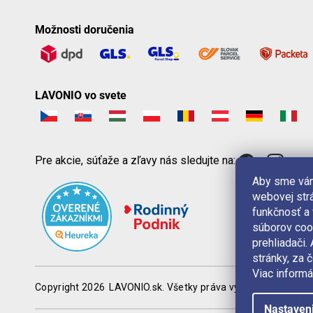
Možnosti doručenia
LAVONIO vo svete
Pre akcie, súťaže a zľavy nás sledujte na:
Aby sme vám
webovej strá
funkčnosť a
súborov coo
prehliadači
stránky, za 
Viac informá
Copyright 2026
LAVONIO.sk
. Všetky práva vyhradené.
Nastaven