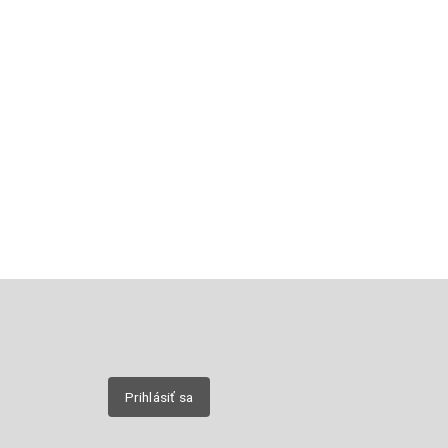
Email
nových
Prihlásiť sa