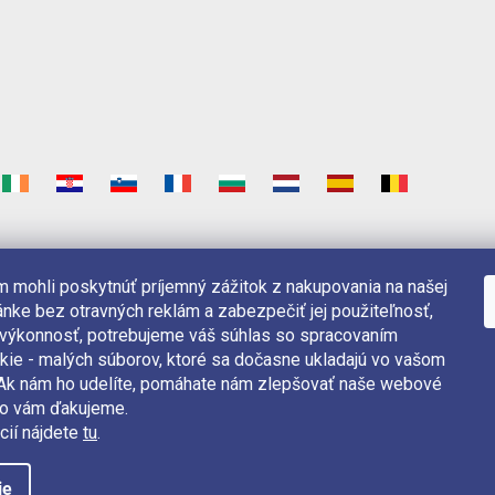
 mohli poskytnúť príjemný zážitok z nakupovania na našej
nke bez otravných reklám a zabezpečiť jej použiteľnosť,
 výkonnosť, potrebujeme váš súhlas so spracovaním
kie - malých súborov, ktoré sa dočasne ukladajú vo vašom
. Ak nám ho udelíte, pomáhate nám zlepšovať naše webové
čo vám ďakujeme.
cií nájdete
tu
.
ie