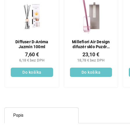
Diffuser D-Aróma
Millefiori Air Design
Jazmín 100ml
difuzér sklo Puzdro
Pink + krabička
7,60 €
23,10 €
6,18 € bez DPH
18,78 € bez DPH
Do košíka
Do košíka
Popis