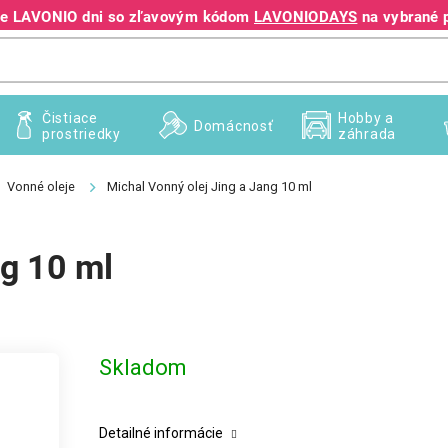
jte LAVONIO dni so zľavovým kódom
LAVONIODAYS
na vybrané 
+421 940 995 209
Čistiace
Hobby a
Domácnosť
prostriedky
záhrada
Vonné oleje
Michal Vonný olej Jing a Jang 10 ml
ng 10 ml
Skladom
Detailné informácie