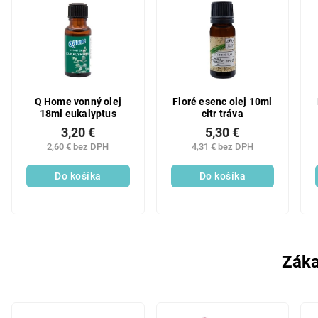
Q Home vonný olej
Floré esenc olej 10ml
18ml eukalyptus
citr tráva
3,20 €
5,30 €
2,60 € bez DPH
4,31 € bez DPH
Do košíka
Do košíka
Záka