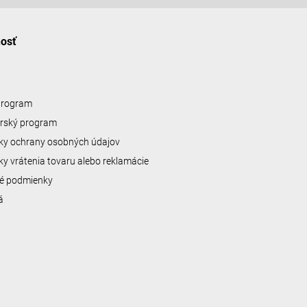
nosť
 program
erský program
y ochrany osobných údajov
y vrátenia tovaru alebo reklamácie
é podmienky
á