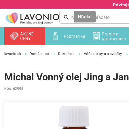
Prejsť
Privíta
na
obsah
Hľadať
AKČNÉ
Pranie a
Kozmetika
CENY
upratovanie
Domácnosť
Dekorácia
Vôňa do bytu a sviečky
Michal Vonný olej Jing a Ja
Kód:
62995