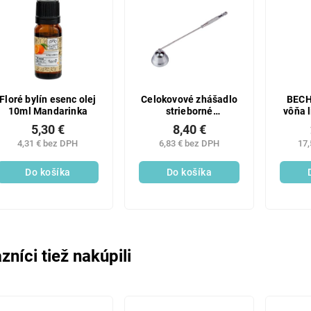
Floré bylín esenc olej
Celokovové zhášadlo
BECH
10ml Mandarinka
strieborné
vôňa 
240x38x38mm
5,30 €
8,40 €
4,31 € bez DPH
6,83 € bez DPH
17,
Do košíka
Do košíka
zníci tiež nakúpili