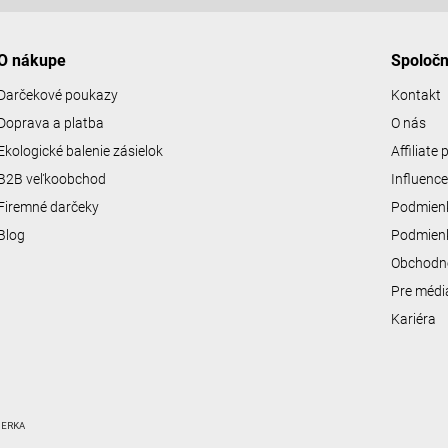
O nákupe
Spoloč
Darčekové poukazy
Kontakt
Doprava a platba
O nás
Ekologické balenie zásielok
Affiliate
B2B veľkoobchod
Influenc
Firemné darčeky
Podmienk
Blog
Podmienk
Obchodn
Pre médi
Kariéra