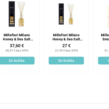
Millefiori Milano
Millefiori Milano
Mille
Honey & Sea Salt
Honey & Sea Salt
Smo
difuzér 250 ml
difuzér 100 ml
di
37,60 €
27 €
30,57 € bez DPH
21,95 € bez DPH
41,
Do košíka
Do košíka