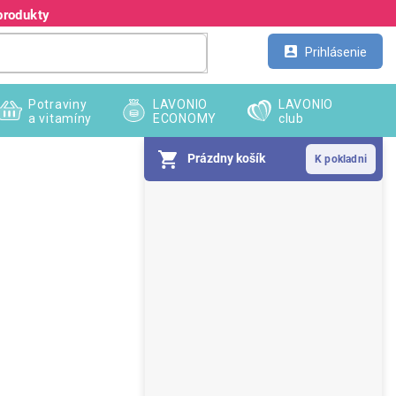
produkty
Kontakt
Veľkoobchod
Prihlásenie
Potraviny
LAVONIO
LAVONIO
a vitamíny
ECONOMY
club
Prázdny košík
B
o
č
n
ý
p
a
n
e
l