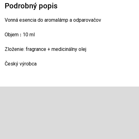
Podrobný popis
Vonná esencia do aromalámp a odparovačov
Objem
:
10 ml
Zloženie: fragrance + medicinálny olej
Český výrobca
Z
á
p
Odoberať newsletter
ä
t
Vložte svoj e-mail a my Vám budeme zasielať informácie o 
i
produktoch na našom e-shope.
e