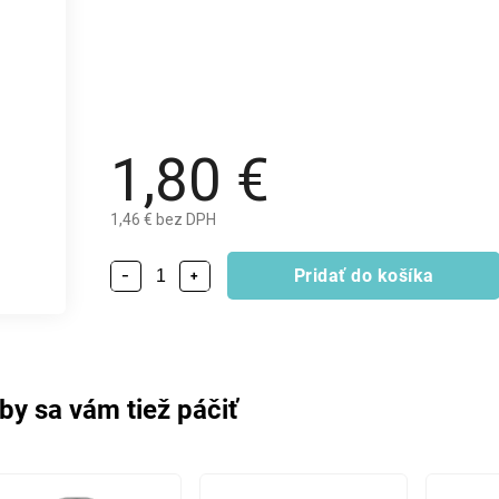
1,80 €
1,46 € bez DPH
Pridať do košíka
−
+
by sa vám tiež páčiť