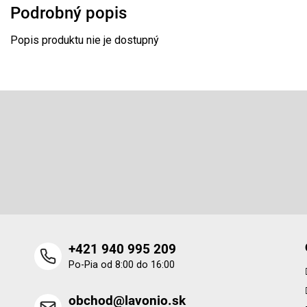
Podrobný popis
Popis produktu nie je dostupný
Z
á
p
Odoberať newsletter
ä
t
Vložte svoj e-mail a my Vám budeme zasielať informácie o 
i
produktoch na našom e-shope.
e
+421 940 995 209
Po-Pia od 8:00 do 16:00
obchod@lavonio.sk