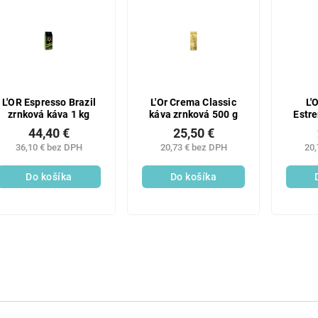
ZĽAV
PRVÝ 
Prihláste sa k náš
a zľava 3
na prvý 
€
L'OR Espresso Brazil
L'Or Crema Classic
L'
zrnková káva 1 kg
káva zrnková 500 g
Estr
44,40 €
25,50 €
36,10 € bez DPH
20,73 € bez DPH
20,
Chcem zľa
Do košíka
Do košíka
*Platí pri nákupe nad 30
Vaša e-mailov
je u nás v b
Zásady spracovania 