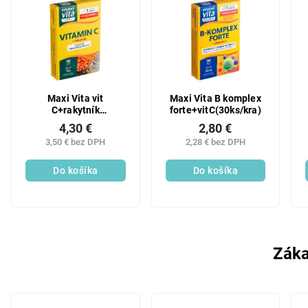
Maxi Vita vit
Maxi Vita B komplex
C+rakytník
forte+vitC(30ks/kra)
(30cps/kra)
4,30 €
2,80 €
3,50 € bez DPH
2,28 € bez DPH
Do košíka
Do košíka
Záka