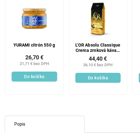
YURAMI citrón 550 g
L'OR Absolu Classique
Crema zrnková káva 1
kg
26,70 €
44,40 €
21,71 € bez DPH
36,10 € bez DPH
Do košíka
Do košíka
Popis