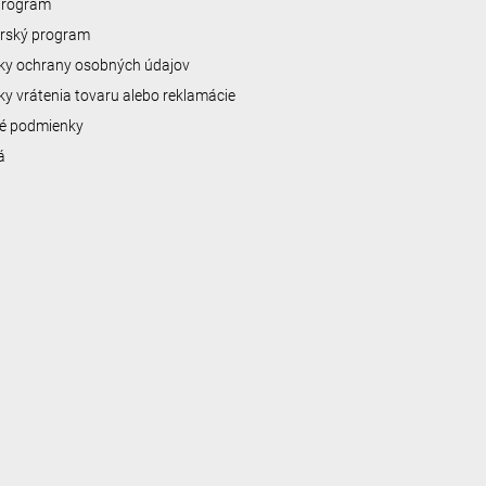
 program
erský program
y ochrany osobných údajov
y vrátenia tovaru alebo reklamácie
é podmienky
á