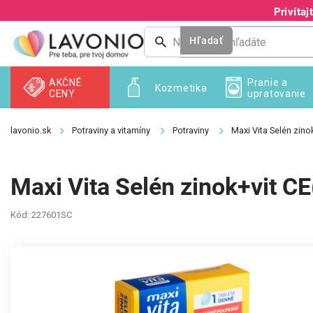
Prejsť
Privíta
na
obsah
Hľadať
AKČNÉ
Pranie a
Kozmetika
CENY
upratovanie
Potraviny a vitamíny
Potraviny
Maxi Vita Selén zino
Maxi Vita Selén zinok+vit C
Kód:
227601SC