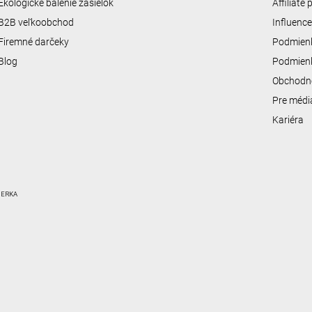
Ekologické balenie zásielok
Affiliate
B2B veľkoobchod
Influenc
Firemné darčeky
Podmienk
Blog
Podmienk
Obchodn
Pre médi
Kariéra