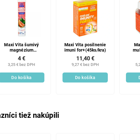
Maxi Vita šumivý
Maxi Vita posilnenie
Ma
magnézium
imuni for+(45ks/kra)
mul
(20ks/kra)
4 €
11,40 €
3,25 € bez DPH
9,27 € bez DPH
5,
Do košíka
Do košíka
zníci tiež nakúpili