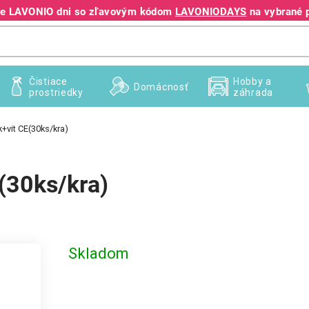
jte LAVONIO dni so zľavovým kódom
LAVONIODAYS
na vybrané 
+421 940 995 209
Čistiace
Hobby a
Domácnosť
prostriedky
záhrada
k+vit CE(30ks/kra)
E(30ks/kra)
Skladom