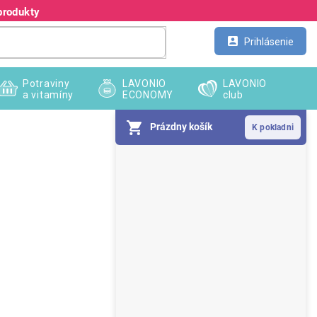
produkty
Kontakt
Veľkoobchod
Prihlásenie
Potraviny
LAVONIO
LAVONIO
a vitamíny
ECONOMY
club
Prázdny košík
B
o
č
n
ý
p
a
n
e
l