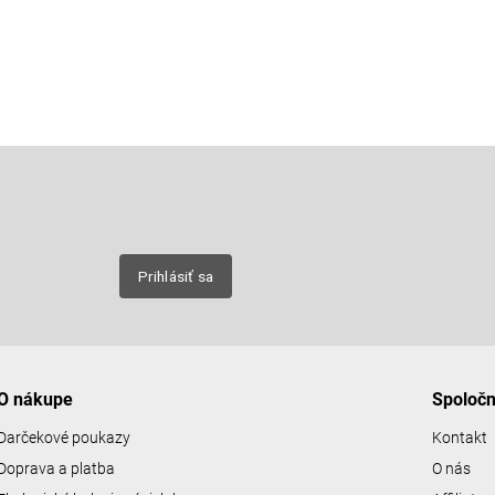
Email
nových
Prihlásiť sa
O nákupe
Spoloč
Darčekové poukazy
Kontakt
Doprava a platba
O nás