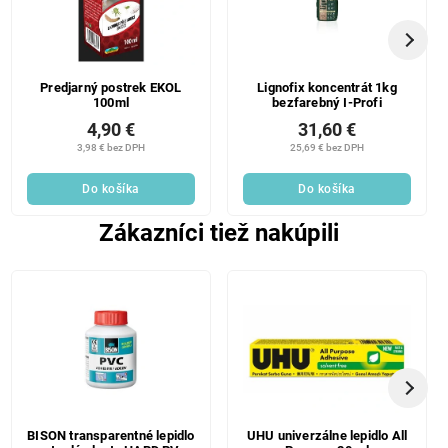
Predjarný postrek EKOL
Lignofix koncentrát 1kg
100ml
bezfarebný I-Profi
4,90 €
31,60 €
3,98 € bez DPH
25,69 € bez DPH
Do košíka
Do košíka
Zákazníci tiež nakúpili
BISON transparentné lepidlo
UHU univerzálne lepidlo All