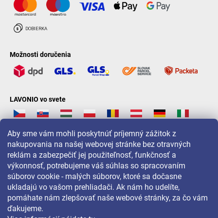
Možnosti doručenia
LAVONIO vo svete
Aby sme vám mohli poskytnúť príjemný zážitok z
nakupovania na našej webovej stránke bez otravných
reklám a zabezpečiť jej použiteľnosť, funkčnosť a
Pre akcie, súťaže a zľavy nás sledujte na:
výkonnosť, potrebujeme váš súhlas so spracovaním
súborov cookie - malých súborov, ktoré sa dočasne
ukladajú vo vašom prehliadači. Ak nám ho udelíte,
pomáhate nám zlepšovať naše webové stránky, za čo vám
ďakujeme.