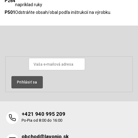
P264
napríklad ruky
P501
Odstráňte obsah/obal podľa inštrukcií na výrobku.
Z
á
p
Odoberať newsletter
ä
t
i
e
Prihlásiť sa
+421 940 995 209
Po-Pia od 8:00 do 16:00
obchod@lavonio.sk