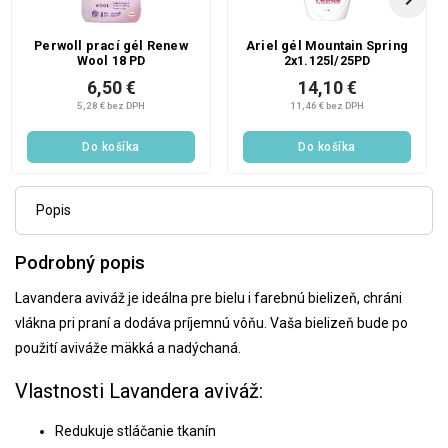
Perwoll prací gél Renew
Ariel gél Mountain Spring
Wool 18 PD
2x1.125l/25PD
6,50 €
14,10 €
5,28 € bez DPH
11,46 € bez DPH
Do košíka
Do košíka
Popis
Podrobný popis
Lavandera aviváž je ideálna pre bielu i farebnú bielizeň, chráni
vlákna pri praní a dodáva príjemnú vôňu. Vaša bielizeň bude po
použití aviváže mäkká a nadýchaná.
Vlastnosti Lavandera aviváž:
Redukuje stláčanie tkanín