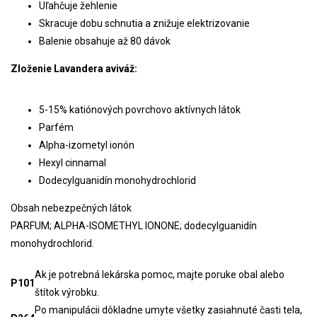
Uľahčuje žehlenie
Skracuje dobu schnutia a znižuje elektrizovanie
Balenie obsahuje až 80 dávok
Zloženie Lavandera aviváž:
5-15% katiónových povrchovo aktívnych látok
Parfém
Alpha-izometyl ionón
Hexyl cinnamal
Dodecylguanidín monohydrochlorid
Obsah nebezpečných látok
PARFUM; ALPHA-ISOMETHYL IONONE; dodecylguanidín
monohydrochlorid.
Ak je potrebná lekárska pomoc, majte poruke obal alebo
P101
štítok výrobku.
Po manipulácii dôkladne umyte všetky zasiahnuté časti tela,