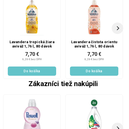
Lavandera tropická žiara
Lavandera čistota orientu
aviváž 1,76 l, 80 dávok
aviváž 1,76 l, 80 dávok
7,70 €
7,70 €
6,26 € bez DPH
6,26 € bez DPH
Do košíka
Do košíka
Zákazníci tiež nakúpili