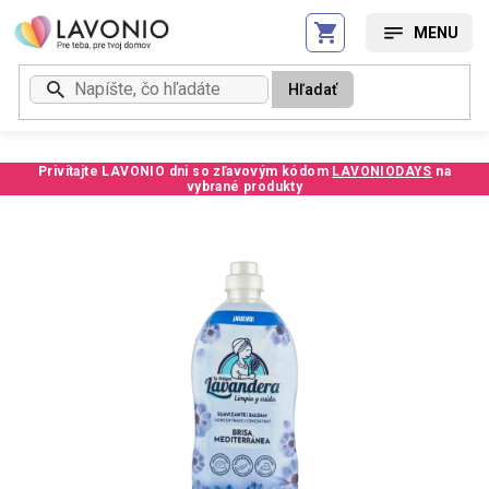
Prejsť
na
obsah
Hľadať
Privítajte LAVONIO dni so zľavovým kódom
LAVONIODAYS
na
vybrané produkty
Kód:
94297TE