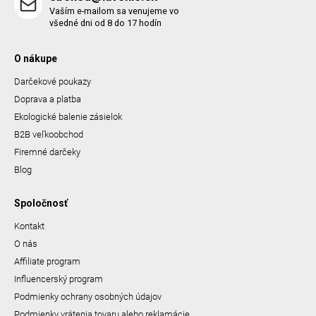
Vaším e-mailom sa venujeme vo
všedné dni od 8 do 17 hodín
O nákupe
Darčekové poukazy
Doprava a platba
Ekologické balenie zásielok
B2B veľkoobchod
Firemné darčeky
Blog
Spoločnosť
Kontakt
O nás
Affiliate program
Influencerský program
Podmienky ochrany osobných údajov
Podmienky vrátenia tovaru alebo reklamácie