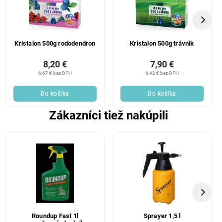
Kristalon 500g rododendron
Kristalon 500g trávnik
8,20 €
7,90 €
6,67 € bez DPH
6,42 € bez DPH
Do košíka
Do košíka
Zákazníci tiež nakúpili
Roundup Fast 1l
Sprayer 1,5 l