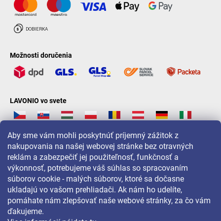
Možnosti doručenia
LAVONIO vo svete
Aby sme vám mohli poskytnúť príjemný zážitok z
nakupovania na našej webovej stránke bez otravných
reklám a zabezpečiť jej použiteľnosť, funkčnosť a
Pre akcie, súťaže a zľavy nás sledujte na:
výkonnosť, potrebujeme váš súhlas so spracovaním
súborov cookie - malých súborov, ktoré sa dočasne
ukladajú vo vašom prehliadači. Ak nám ho udelíte,
pomáhate nám zlepšovať naše webové stránky, za čo vám
ďakujeme.