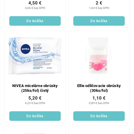
25 ks
4,50 €
2 €
k
o
3,66 € bez DPH
1,63 € bez DPH
t
v
o
Do košíka
Do košíka
v
NIVEA micelárne obrúsky
Ellie odličovacie obrúsky
(25ks/fol) čistý
(30ks/fol)
5,20 €
1,10 €
4,23 € bez DPH
0,89 € bez DPH
Do košíka
Do košíka