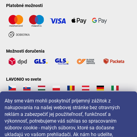
Platobné možnosti
Možnosti doručenia
LAVONIO vo svete
Aby sme vám mohli poskytnúť príjemný zážitok z
nakupovania na našej webovej stránke bez otravných
reklám a zabezpečiť jej použiteľnosť, funkčnosť a
Pre akcie, súťaže a zľavy nás sledujte na:
výkonnosť, potrebujeme váš súhlas so spracovaním
súborov cookie - malých súborov, ktoré sa dočasne
ukladajú vo vašom prehliadači. Ak nám ho udelíte,