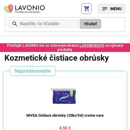
Prejsť
na
obsah
Hľadať
Privítajte LAVONIO dni so zľavovým kódom
LAVONIODAYS
na vybrané
produkty
Kozmetické čistiace obrúsky
Najpredávanejšie
NIVEA čistiace obrúsky (25ks/fol) creme care
4,50 €