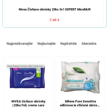
Nivea Čistiace obrúsky 25ks 3v1 EXPERT MicellAIR
7,40 €
R
a
Najpredávanejšie
Najlacnejšie
Najdrahšie
Abecedne
d
e
V
n
ý
i
p
e
i
p
s
r
p
o
r
d
o
u
d
k
NIVEA čistiace obrúsky
Milene Pure Sensitive
(25ks/fol) creme care
odličovacie vlhčené obrúsky,
u
t