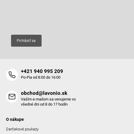
t
Vložte svoj e-mail a my Vám budeme zasielať informácie o nových
i
produktoch na našom e-shope.
i
e
e
p
Email
r
v
k
y
Prihlásiť sa
v
ý
p
i
s
+421 940 995 209
u
Po-Pia od 8:00 do 16:00
obchod@lavonio.sk
Vaším e-mailom sa venujeme vo
všedné dni od 8 do 17 hodín
O nákupe
Darčekové poukazy