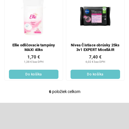
Ellie odličovacie tampóny
Nivea Čistiace obrúsky 25ks
MAXI 40ks
3v1 EXPERT MicellAIR
1,70 €
7,40 €
1,38 € bez DPH
6,02 € bez DPH
Do košíka
Do košíka
6
položiek celkom
O
v
l
Z
á
á
d
p
Odoberať newsletter
a
ä
c