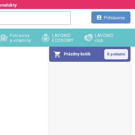
produkty
Kontakt
Veľkoobchod
Prihlásenie
Potraviny
LAVONIO
LAVONIO
a vitamíny
ECONOMY
club
Prázdny košík
B
o
č
n
ý
p
a
n
e
l