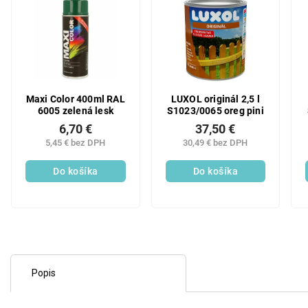
Maxi Color 400ml RAL
LUXOL originál 2,5 l
6005 zelená lesk
S1023/0065 oreg pini
6,70 €
37,50 €
5,45 € bez DPH
30,49 € bez DPH
Do košíka
Do košíka
Popis