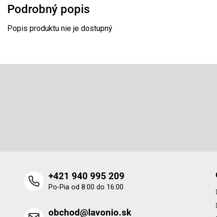
Podrobný popis
Popis produktu nie je dostupný
Z
á
p
Odoberať newsletter
ä
t
Vložte svoj e-mail a my Vám budeme zasielať informácie o 
i
produktoch na našom e-shope.
e
+421 940 995 209
Po-Pia od 8:00 do 16:00
obchod@lavonio.sk