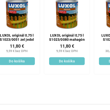
LUXOL originál 0,75 l
LUXOL originál 0,75 l
LUXOL
S1023/0051 zel jedol
S1023/0080 mahagón
S102
11,80 €
11,80 €
9,59 € bez DPH
9,59 € bez DPH
30,
Do košíka
Do košíka