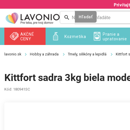
Prejsť
Privíta
na
obsah
Hľadať
AKČNÉ
Pranie a
Kozmetika
CENY
upratovanie
Hobby a záhrada
Tmely, silikóny a lepidlá
Kittfort
Kittfort sadra 3kg biela mod
Kód:
180941SC