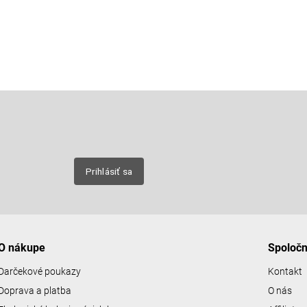
Email
nových
Prihlásiť sa
O nákupe
Spoloč
Darčekové poukazy
Kontakt
Doprava a platba
O nás