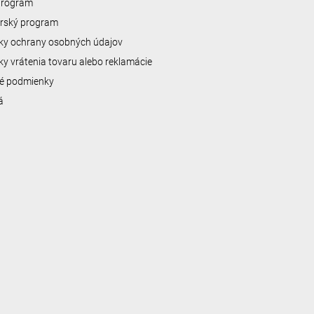
 program
erský program
y ochrany osobných údajov
y vrátenia tovaru alebo reklamácie
é podmienky
á