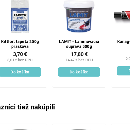
Kittfort tapeta 250g
LAMIT - Laminovacia
Kanagó
prášková
súprava 500g
3,70 €
17,80 €
2,
3,01 € bez DPH
14,47 € bez DPH
Do košíka
Do košíka
zníci tiež nakúpili