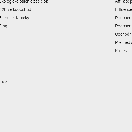
Ekologické balenie zásielok
Affiliate
B2B veľkoobchod
Influenc
Firemné darčeky
Podmienk
Blog
Podmienk
Obchodn
Pre médi
Kariéra