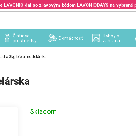
jte LAVONIO dni so zľavovým kódom
LAVONIODAYS
na vybrané 
+421 940 995 209
Čistiace
Hobby a
Domácnosť
prostriedky
záhrada
 sadra 3kg biela modelárska
elárska
Skladom