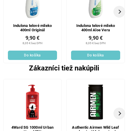
Indulona telové mlieko
Indulona telové mlieko
400ml Originál
400ml Aloe Vera
9,90 €
9,90 €
8,05 € bez DPH
8,05 € bez DPH
Do košíka
Do košíka
Zákazníci tiež nakúpili
4Ward SG 1000ml Urban
Authentic Airmen Wild Leaf