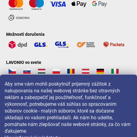
Možnosti doručenia
LAVONIO vo svete
Aby sme vám mohli poskytnúť príjemný zážitok z
nakupovania na našej webovej stránke bez otravných
reklám a zabezpečiť jej použiteľnosť, funkčnosť a
Pre akcie, súťaže a zľavy nás sledujte na:
výkonnosť, potrebujeme váš súhlas so spracovaním
súborov cookie - malých súborov, ktoré sa dočasne
ukladajú vo vašom prehliadači. Ak nám ho udelíte,
pomáhate nám zlepšovať naše webové stránky, za čo vám
ďakujeme.