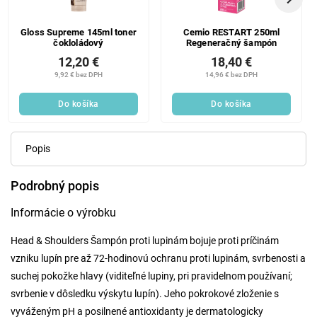
Gloss Supreme 145ml toner
Cemio RESTART 250ml
čokloládový
Regeneračný šampón
12,20 €
18,40 €
9,92 € bez DPH
14,96 € bez DPH
Do košíka
Do košíka
Popis
Podrobný popis
Informácie o výrobku
Head & Shoulders Šampón proti lupinám bojuje proti príčinám
vzniku lupín pre až 72-hodinovú ochranu proti lupinám, svrbenosti a
suchej pokožke hlavy (viditeľné lupiny, pri pravidelnom používaní;
svrbenie v dôsledku výskytu lupín). Jeho pokrokové zloženie s
vyváženým pH a posilnené antioxidanty je dermatologicky