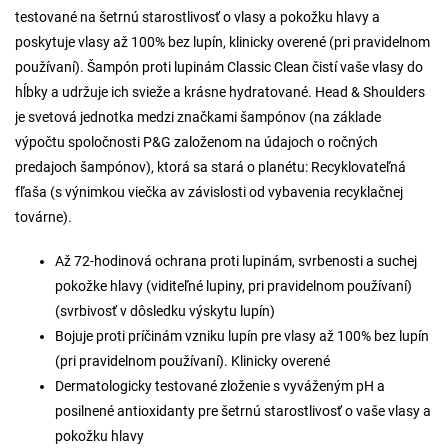
testované na šetrnú starostlivosť o vlasy a pokožku hlavy a
poskytuje vlasy až 100% bez lupín, klinicky overené (pri pravidelnom
používaní). Šampón proti lupinám Classic Clean čistí vaše vlasy do
hĺbky a udržuje ich svieže a krásne hydratované. Head & Shoulders
je svetová jednotka medzi značkami šampónov (na základe
výpočtu spoločnosti P&G založenom na údajoch o ročných
predajoch šampónov), ktorá sa stará o planétu: Recyklovateľná
fľaša (s výnimkou viečka av závislosti od vybavenia recyklačnej
továrne).
Až 72-hodinová ochrana proti lupinám, svrbenosti a suchej
pokožke hlavy (viditeľné lupiny, pri pravidelnom používaní)
(svrbivosť v dôsledku výskytu lupín)
Bojuje proti príčinám vzniku lupín pre vlasy až 100% bez lupín
(pri pravidelnom používaní). Klinicky overené
Dermatologicky testované zloženie s vyváženým pH a
posilnené antioxidanty pre šetrnú starostlivosť o vaše vlasy a
pokožku hlavy