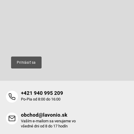
á
p
Odoberať newsletter
ä
t
Vložte svoj e-mail a my Vám budeme zasielať informácie o nových
produktoch na našom e-shope.
i
e
Email
Prihlásiť sa
+421 940 995 209
Po-Pia od 8:00 do 16:00
obchod@lavonio.sk
Vaším e-mailom sa venujeme vo
všedné dni od 8 do 17 hodín