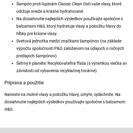
Šampón proti lupinám Classic Clean čistí vaše vlasy, ktoré
udržuje svieže a krásne hydratované
Na dosiahnutie najlepších výsledkov používajte spoločne s
balzamom H&S, ktorý hydratuje vlasy a pokožku hlavy do
hĺbky pre krásne vlasy.
Svetová jednotka medzi značkami šampónov (na základe
výpočtu spoločnosti P&G založenom na údajoch o ročných
predajoch šampónov)
Šetrný k planéte: Recyklovateľná fľaša (s výnimkou viečka av
závislosti od vybavenia recyklačnej továrne)
Príprava a použitie
Naneste na mokré vlasy a pokožku hlavy, umyte, opláchnite. Na
dosiahnutie najlepších výsledkov používajte spoločne s balzamom
H&S.
Z