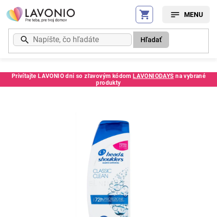
Prejsť
na
obsah
Hľadať
Privítajte LAVONIO dni so zľavovým kódom
LAVONIODAYS
na vybrané
produkty
Kód:
61110SC