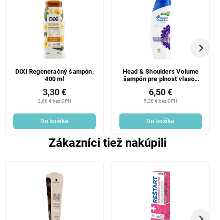
DIXI Regeneračný šampón,
Head & Shoulders Volume
400 ml
šampón pre plnosť vlasov
400 ml
3,30 €
6,50 €
2,68 € bez DPH
5,28 € bez DPH
Do košíka
Do košíka
Zákazníci tiež nakúpili