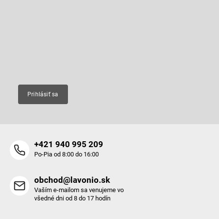
p
Odoberať newsletter
ä
t
Vložte svoj e-mail a my Vám budeme zasielať informácie o nových
produktoch na našom e-shope.
i
e
Email
Prihlásiť sa
+421 940 995 209
Po-Pia od 8:00 do 16:00
obchod@lavonio.sk
Vaším e-mailom sa venujeme vo
všedné dni od 8 do 17 hodín