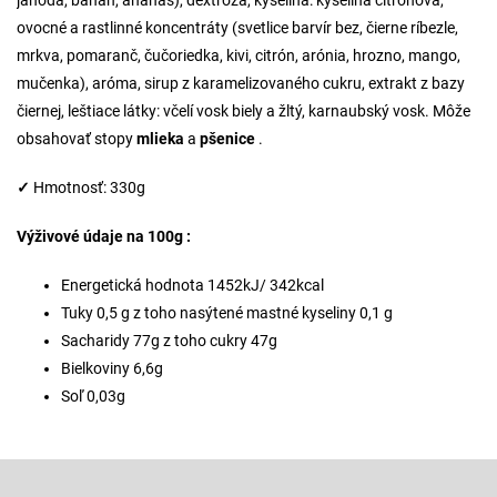
jahoda, banán, ananás), dextróza, kyselina: kyselina citrónová,
ovocné a rastlinné koncentráty (svetlice barvír bez, čierne ríbezle,
mrkva, pomaranč, čučoriedka, kivi, citrón, arónia, hrozno, mango,
mučenka), aróma, sirup z karamelizovaného cukru, extrakt z bazy
čiernej, leštiace látky: včelí vosk biely a žltý, karnaubský vosk. Môže
obsahovať stopy
mlieka
a
pšenice
.
✓
Hmotnosť: 330g
Výživové údaje na 100g :
Energetická hodnota 1452kJ/ 342kcal
Tuky 0,5 g z toho nasýtené mastné kyseliny 0,1 g
Sacharidy 77g z toho cukry 47g
Bielkoviny 6,6g
Soľ 0,03g
Z
á