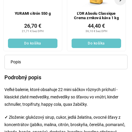
YURAMI citrón 550 g
L'OR Absolu Classique
Crema zrnková káva 1 kg
26,70 €
44,40 €
21,71 € bez DPH
36,10 € bez DPH
Do košíka
Do košíka
Popis
Podrobný popis
Veľké balenie, ktoré obsahuje 22 mini sáčkov rôznych príchutí -
klasické zlaté medvedíky, medvedíky so šťavou vo vnútri, kinder
schnuller, tropifruty, happy cola, quax žabičky.
✓
Zloženie: glukózový sirup, cukor, jedlá želatína, ovocné šťavy z
koncentrátov (jablko, malina, citrón, broskyňa, čerešňa, pomaranč,