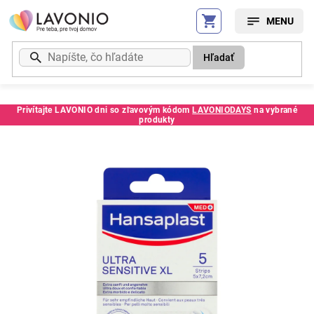
Prejsť
na
obsah
Hľadať
Privítajte LAVONIO dni so zľavovým kódom
LAVONIODAYS
na vybrané
produkty
Kód:
276653SC