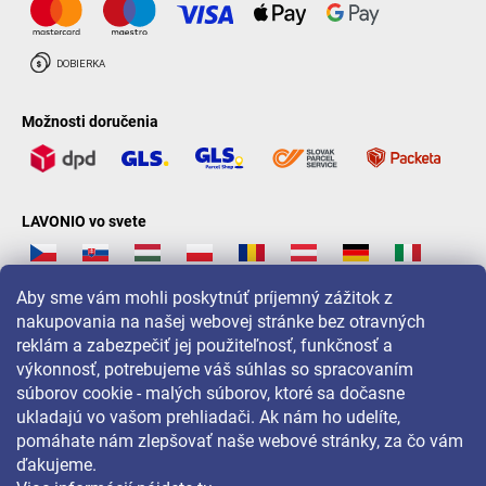
Možnosti doručenia
LAVONIO vo svete
Aby sme vám mohli poskytnúť príjemný zážitok z
nakupovania na našej webovej stránke bez otravných
reklám a zabezpečiť jej použiteľnosť, funkčnosť a
Pre akcie, súťaže a zľavy nás sledujte na:
výkonnosť, potrebujeme váš súhlas so spracovaním
súborov cookie - malých súborov, ktoré sa dočasne
ukladajú vo vašom prehliadači. Ak nám ho udelíte,
pomáhate nám zlepšovať naše webové stránky, za čo vám
ďakujeme.