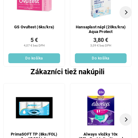
GS Ovultest (6ks/kra)
Hansaplast nápl (20ks/kra)
Aqua Protect
5 €
3,80 €
4,07 € bez DPH
3,09 € bez DPH
Do košíka
Do košíka
Zákazníci tiež nakúpili
PrimaSOFT TP (8ks/FOL)
Always vložky 10x