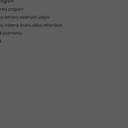
 program
erský program
y ochrany osobných údajov
y vrátenia tovaru alebo reklamácie
é podmienky
á