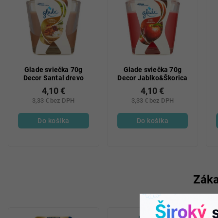
Glade sviečka 70g
Glade sviečka 70g
Decor Santal drevo
Decor Jablko&Škorica
4,10 €
4,10 €
3,33 € bez DPH
3,33 € bez DPH
Do košíka
Do košíka
Záka