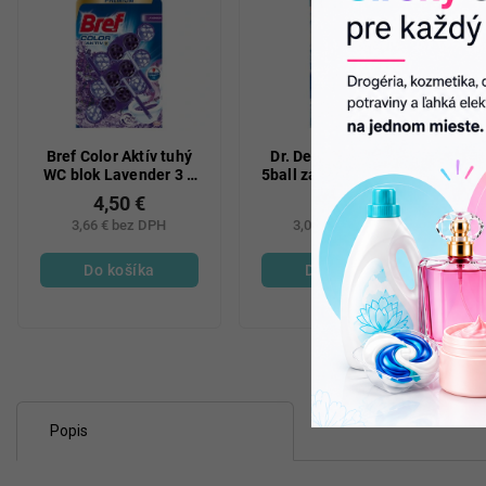
Bref Color Aktív tuhý
Dr. Devil WC Bicolor
WC blok Lavender 3 x
5ball závesný WC blok
50 g
Polar aqua 3 x 35 g
4,50 €
3,70 €
3,66 € bez DPH
3,01 € bez DPH
Do košíka
Do košíka
Popis