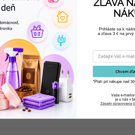
ZĽAVA N
NÁK
Prihláste sa k náš
a zľava 3
na prvý 
€
Dr. Devil 5v1 Point
Bref Wc Power Aktív
Bref 
Block WC blok v tube
gél Pine 700 ml
gél 
Polar Aqua na 12
5,70 €
3 €
použití 75 ml
4,63 € bez DPH
2,44 € bez DPH
2,
Chcem zľa
Do košíka
Do košíka
*Platí pri nákupe nad 30
Vaša e-mailov
je u nás v b
Zásady spracovania 