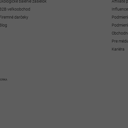
Ekologické balenie zásielok
Affiliate
B2B veľkoobchod
Influenc
Firemné darčeky
Podmienk
Blog
Podmienk
Obchodn
Pre médi
Kariéra