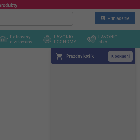
produkty
Kontakt
Veľkoobchod
Prihlásenie
Potraviny
LAVONIO
LAVONIO
a vitamíny
ECONOMY
club
Prázdny košík
B
o
č
n
ý
p
a
n
e
l