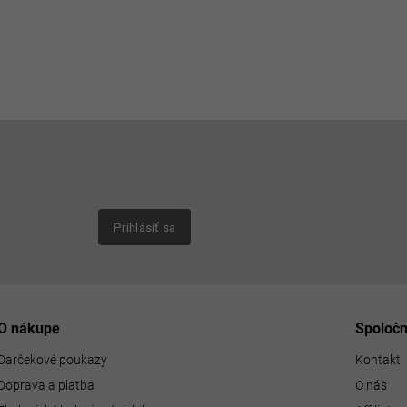
Email
nových
Prihlásiť sa
O nákupe
Spoloč
Darčekové poukazy
Kontakt
Doprava a platba
O nás