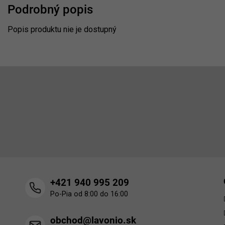
Podrobný popis
Popis produktu nie je dostupný
Z
á
p
Odoberať newsletter
ä
t
Vložte svoj e-mail a my Vám budeme zasielať informácie o 
i
produktoch na našom e-shope.
e
+421 940 995 209
Po-Pia od 8:00 do 16:00
obchod@lavonio.sk