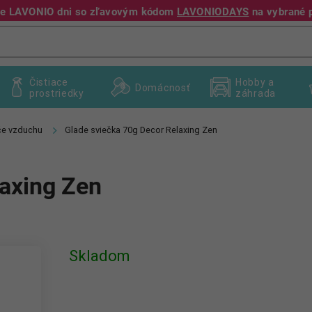
jte LAVONIO dni so zľavovým kódom
LAVONIODAYS
na vybrané 
+421 940 995 209
Čistiace
Hobby a
Domácnosť
prostriedky
záhrada
če vzduchu
Glade sviečka 70g Decor Relaxing Zen
laxing Zen
Skladom