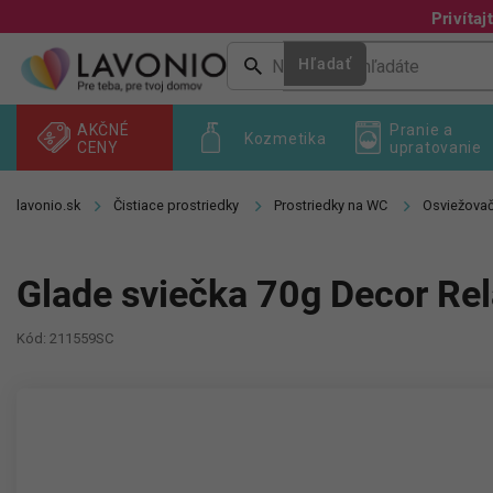
Prejsť
Privíta
na
obsah
Hľadať
AKČNÉ
Pranie a
Kozmetika
CENY
upratovanie
Čistiace prostriedky
Prostriedky na WC
Osviežova
Glade sviečka 70g Decor Re
Kód:
211559SC