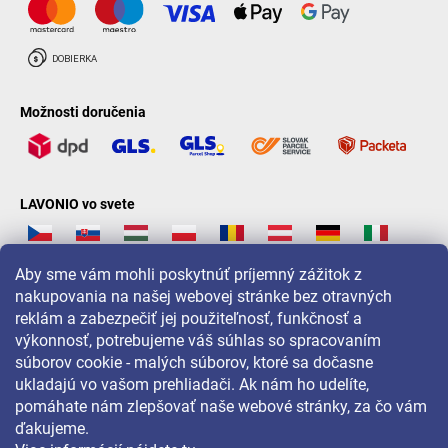
Možnosti doručenia
LAVONIO vo svete
Aby sme vám mohli poskytnúť príjemný zážitok z
nakupovania na našej webovej stránke bez otravných
reklám a zabezpečiť jej použiteľnosť, funkčnosť a
Pre akcie, súťaže a zľavy nás sledujte na:
výkonnosť, potrebujeme váš súhlas so spracovaním
súborov cookie - malých súborov, ktoré sa dočasne
ukladajú vo vašom prehliadači. Ak nám ho udelíte,
pomáhate nám zlepšovať naše webové stránky, za čo vám
ďakujeme.