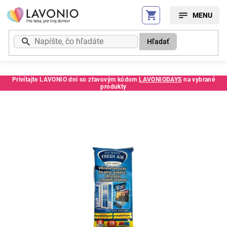
Prejsť
na
obsah
Hľadať
Privítajte LAVONIO dni so zľavovým kódom
LAVONIODAYS
na vybrané
produkty
Kód:
81678PU2