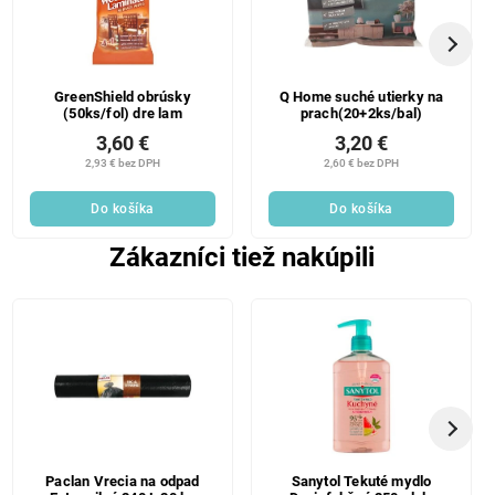
GreenShield obrúsky
Q Home suché utierky na
(50ks/fol) dre lam
prach(20+2ks/bal)
3,60 €
3,20 €
2,93 € bez DPH
2,60 € bez DPH
Do košíka
Do košíka
Zákazníci tiež nakúpili
Paclan Vrecia na odpad
Sanytol Tekuté mydlo