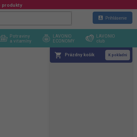
 produkty
Kontakt
Veľkoobchod
Prihlásenie
Potraviny
LAVONIO
LAVONIO
a vitamíny
ECONOMY
club
Prázdny košík
B
o
č
n
ý
p
a
n
e
l