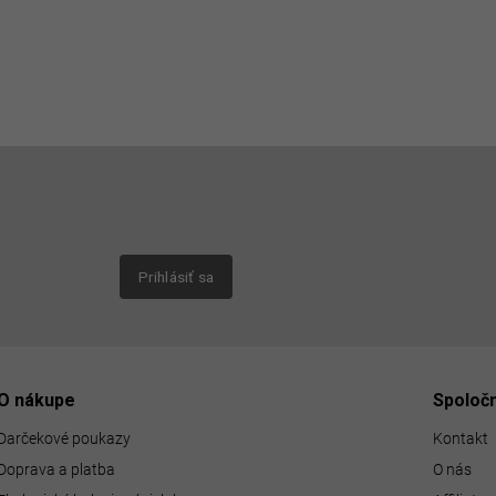
Email
nových
Prihlásiť sa
O nákupe
Spoloč
Darčekové poukazy
Kontakt
Doprava a platba
O nás