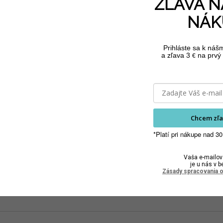
ZĽAVA N
NÁK
Prihláste sa k náš
a zľava 3
na prvý 
€
Spontex Drôtenka
aro Drôtenka na
aro
kovová 6 ks
riad veľká 6 ks
ria
6,70 €
4,10 €
5,45 € bez DPH
3,33 € bez DPH
2,
Chcem zľa
Do košíka
Do košíka
*Platí pri nákupe nad 30
Vaša e-mailov
je u nás v b
Zásady spracovania 