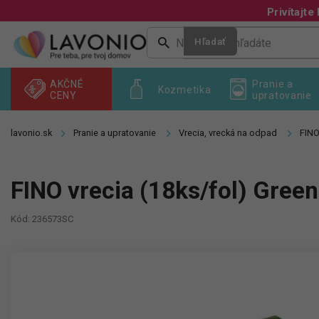
Prejsť
Privítaj
na
obsah
Hľadať
AKČNÉ
Pranie a
Kozmetika
CENY
upratovanie
Pranie a upratovanie
Vrecia, vrecká na odpad
FINO
FINO vrecia (18ks/fol) Green
Kód:
236573SC