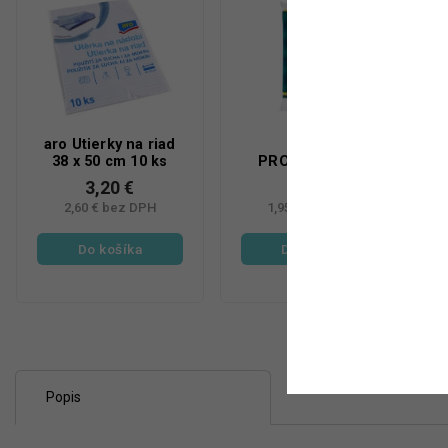
aro Utierky na riad
METRO
38 x 50 cm 10 ks
PROFESSIONAL
Hubičky na riad
3,20 €
2,40 €
jumbo 5 ks
2,60 € bez DPH
1,95 € bez DPH
Do košíka
Do košíka
Popis