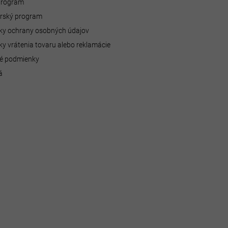
 program
erský program
y ochrany osobných údajov
y vrátenia tovaru alebo reklamácie
é podmienky
á