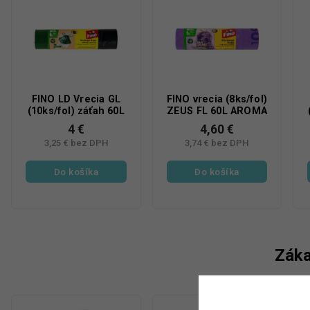
FINO LD Vrecia GL
FINO vrecia (8ks/fol)
(10ks/fol) záťah 60L
ZEUS FL 60L AROMA
4 €
4,60 €
3,25 € bez DPH
3,74 € bez DPH
Do košíka
Do košíka
Záka