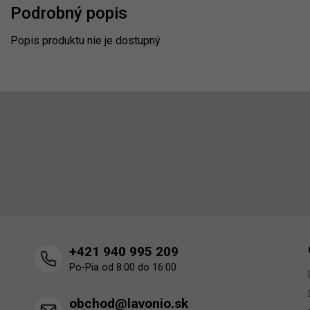
Podrobný popis
Popis produktu nie je dostupný
Z
á
p
Odoberať newsletter
ä
t
Vložte svoj e-mail a my Vám budeme zasielať informácie o 
i
produktoch na našom e-shope.
e
+421 940 995 209
Po-Pia od 8:00 do 16:00
obchod@lavonio.sk