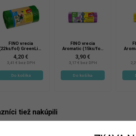
FINO vrecia
FINO vrecia
F
(22ks/fol) GreenLife
Aromatic (15ks/fol)
Aroma
35L
60l fialo
4,20 €
3,90 €
3,41 € bez DPH
3,17 € bez DPH
2,
Do košíka
Do košíka
zníci tiež nakúpili