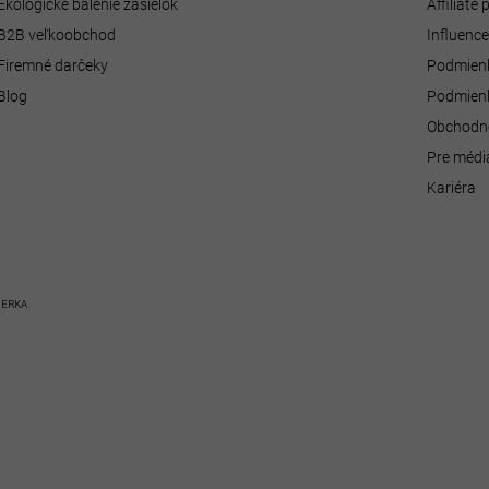
Ekologické balenie zásielok
Affiliate
B2B veľkoobchod
Influenc
Firemné darčeky
Podmienk
Blog
Podmienk
Obchodn
Pre médi
Kariéra