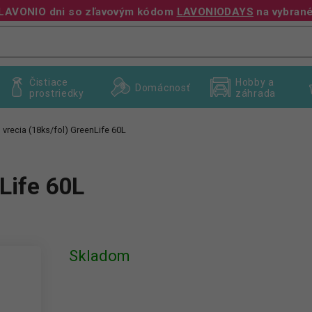
te LAVONIO dni so zľavovým kódom
LAVONIODAYS
na vybrané
+421 940 995 209
Čistiace
Hobby a
Domácnosť
prostriedky
záhrada
 vrecia (18ks/fol) GreenLife 60L
Life 60L
Skladom