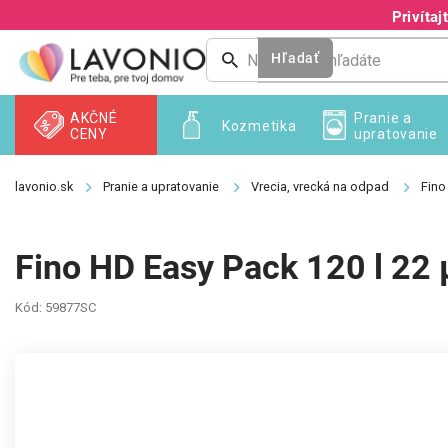
Prejsť
Privíta
na
obsah
Hľadať
AKČNÉ
Pranie a
Kozmetika
CENY
upratovanie
Pranie a upratovanie
Vrecia, vrecká na odpad
Fino
Fino HD Easy Pack 120 l 22
Kód:
59877SC