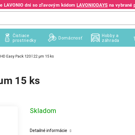
jte LAVONIO dni so zľavovým kódom
LAVONIODAYS
na vybrané 
+421 940 995 209
Čistiace
Hobby a
Domácnosť
prostriedky
záhrada
 HD Easy Pack 120 l 22 µm 15 ks
 µm 15 ks
Skladom
Detailné informácie