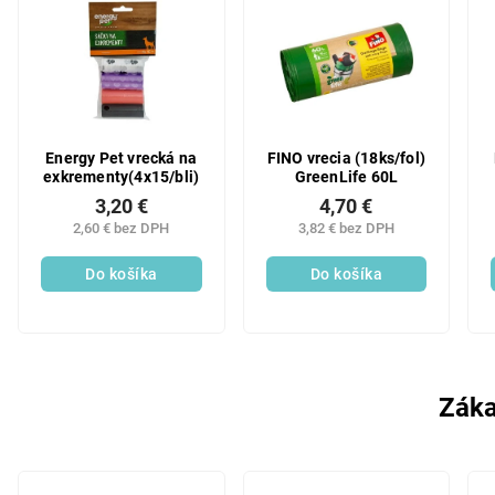
Energy Pet vrecká na
FINO vrecia (18ks/fol)
exkrementy(4x15/bli)
GreenLife 60L
3,20 €
4,70 €
2,60 € bez DPH
3,82 € bez DPH
Do košíka
Do košíka
Záka