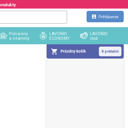
produkty
Kontakt
Veľkoobchod
Prihlásenie
Potraviny
LAVONIO
LAVONIO
a vitamíny
ECONOMY
club
Prázdny košík
B
o
č
n
ý
p
a
n
e
l