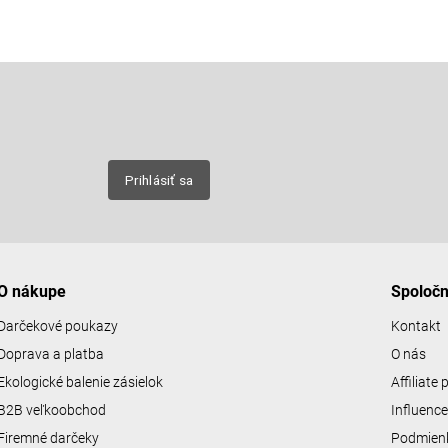
Email
nových
Prihlásiť sa
O nákupe
Spoloč
Darčekové poukazy
Kontakt
Doprava a platba
O nás
Ekologické balenie zásielok
Affiliate
B2B veľkoobchod
Influenc
Firemné darčeky
Podmienk