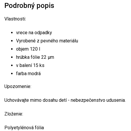
Podrobný popis
Vlastnosti:
vrece na odpadky
Vyrobené z pevného materiálu
objem 120 l
hrúbka fólie 22 µm
v balení 15 ks
farba modrá
Upozornenie:
Uchovávajte mimo dosahu detí - nebezpečenstvo udusenia.
Zloženie:
Polyetylénová fólia