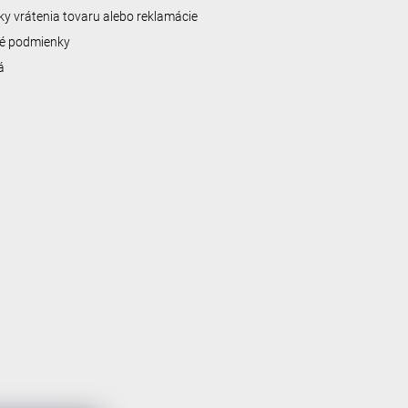
y vrátenia tovaru alebo reklamácie
é podmienky
á