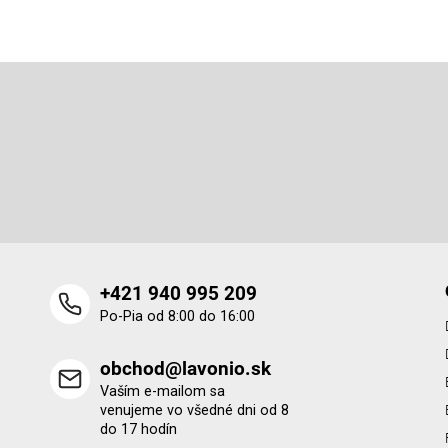
Z
á
p
Odoberať newsletter
ä
t
Vložte svoj e-mail a my Vám budeme zasielať informácie o 
i
produktoch na našom e-shope.
e
+421 940 995 209
Po-Pia od 8:00 do 16:00
obchod@lavonio.sk
Vaším e-mailom sa
venujeme vo všedné dni od 8
do 17 hodín