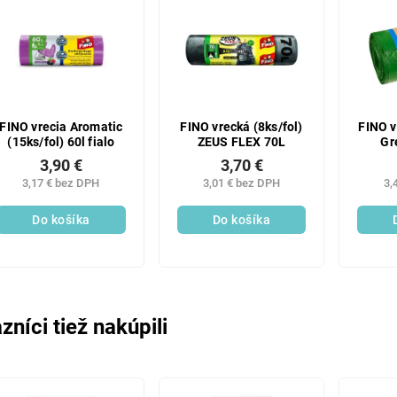
FINO vrecia Aromatic
FINO vrecká (8ks/fol)
FINO v
(15ks/fol) 60l fialo
ZEUS FLEX 70L
Gr
3,90 €
3,70 €
3,17 € bez DPH
3,01 € bez DPH
3,
Do košíka
Do košíka
zníci tiež nakúpili