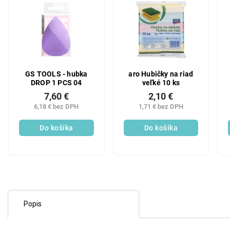
GS TOOLS - hubka
aro Hubičky na riad
DROP 1 PCS 04
veľké 10 ks
7,60 €
2,10 €
6,18 € bez DPH
1,71 € bez DPH
Do košíka
Do košíka
Popis