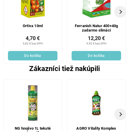
Ortiva 10ml
Ferranish Natur 400+40g
zadarmo slimáci
4,70 €
12,20 €
3,82 € bez DPH
9,92 € bez DPH
Do košíka
Do košíka
Zákazníci tiež nakúpili
NG hnojivo 1L tekuté
AGRO Vitality Komplex