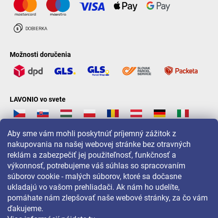
Možnosti doručenia
LAVONIO vo svete
Aby sme vám mohli poskytnúť príjemný zážitok z
nakupovania na našej webovej stránke bez otravných
reklám a zabezpečiť jej použiteľnosť, funkčnosť a
Pre akcie, súťaže a zľavy nás sledujte na:
výkonnosť, potrebujeme váš súhlas so spracovaním
súborov cookie - malých súborov, ktoré sa dočasne
ukladajú vo vašom prehliadači. Ak nám ho udelíte,
pomáhate nám zlepšovať naše webové stránky, za čo vám
ďakujeme.