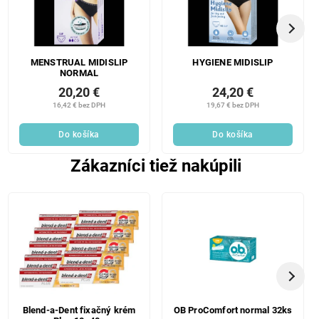
MENSTRUAL MIDISLIP
HYGIENE MIDISLIP
NORMAL
20,20 €
24,20 €
16,42 € bez DPH
19,67 € bez DPH
Do košíka
Do košíka
Zákazníci tiež nakúpili
Blend-a-Dent fixačný krém
OB ProComfort normal 32ks