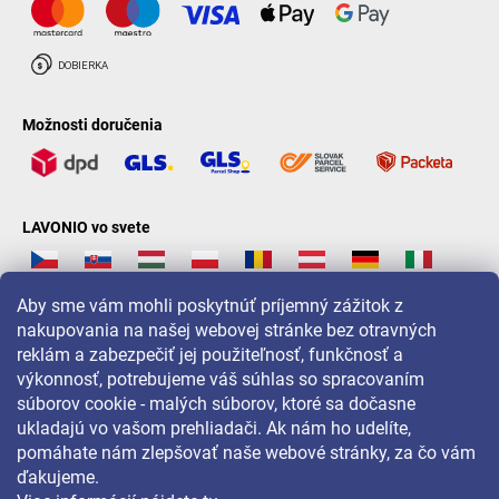
Možnosti doručenia
LAVONIO vo svete
Aby sme vám mohli poskytnúť príjemný zážitok z
nakupovania na našej webovej stránke bez otravných
reklám a zabezpečiť jej použiteľnosť, funkčnosť a
Pre akcie, súťaže a zľavy nás sledujte na:
výkonnosť, potrebujeme váš súhlas so spracovaním
súborov cookie - malých súborov, ktoré sa dočasne
ukladajú vo vašom prehliadači. Ak nám ho udelíte,
pomáhate nám zlepšovať naše webové stránky, za čo vám
ďakujeme.