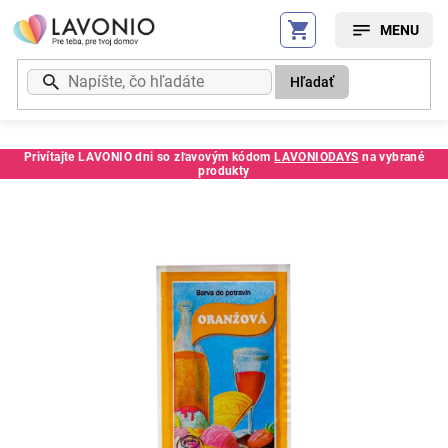
Prejsť
na
obsah
Hľadať
Privítajte LAVONIO dni so zľavovým kódom
LAVONIODAYS
na vybrané
produkty
Kód:
E8590105959829