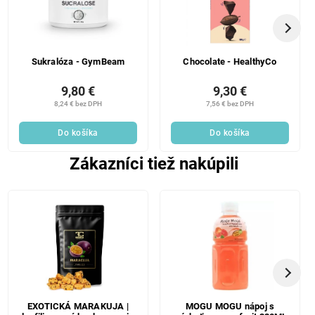
Sukralóza - GymBeam
Chocolate - HealthyCo
9,80 €
9,30 €
8,24 € bez DPH
7,56 € bez DPH
Do košíka
Do košíka
Zákazníci tiež nakúpili
EXOTICKÁ MARAKUJA |
MOGU MOGU nápoj s