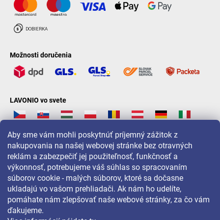
Možnosti doručenia
LAVONIO vo svete
Aby sme vám mohli poskytnúť príjemný zážitok z
nakupovania na našej webovej stránke bez otravných
reklám a zabezpečiť jej použiteľnosť, funkčnosť a
Pre akcie, súťaže a zľavy nás sledujte na:
výkonnosť, potrebujeme váš súhlas so spracovaním
súborov cookie - malých súborov, ktoré sa dočasne
ukladajú vo vašom prehliadači. Ak nám ho udelíte,
pomáhate nám zlepšovať naše webové stránky, za čo vám
ďakujeme.