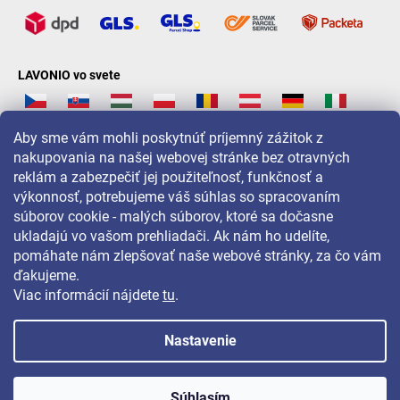
LAVONIO vo svete
Aby sme vám mohli poskytnúť príjemný zážitok z
nakupovania na našej webovej stránke bez otravných
reklám a zabezpečiť jej použiteľnosť, funkčnosť a
Pre akcie, súťaže a zľavy nás sledujte na:
výkonnosť, potrebujeme váš súhlas so spracovaním
súborov cookie - malých súborov, ktoré sa dočasne
ukladajú vo vašom prehliadači. Ak nám ho udelíte,
pomáhate nám zlepšovať naše webové stránky, za čo vám
ďakujeme.
Viac informácií nájdete
tu
.
Nastavenie
Copyright 2026
LAVONIO.sk
. Všetky práva vyhradené.
Súhlasím