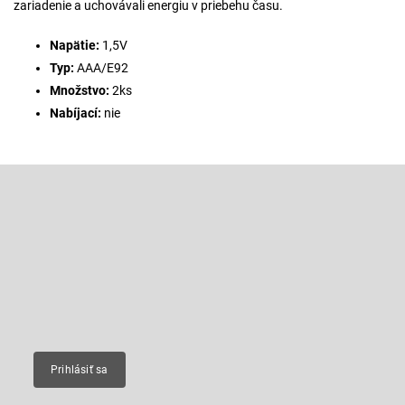
zariadenie a uchovávali energiu v priebehu času.
Napätie:
1,5V
Typ:
AAA/E92
Množstvo:
2ks
Nabíjací:
nie
Z
á
p
Odoberať newsletter
ä
t
Vložte svoj e-mail a my Vám budeme zasielať informácie o nových
produktoch na našom e-shope.
i
e
Email
Prihlásiť sa