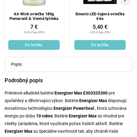
Air Wick sviečka 185g
Emocio LED čajová sviečka
Pomaranč & Vonná tyčinka
6 ks
7 €
5,40 €
5,69 € bez DPH
4,39 € bez DPH
Do košíka
Do košíka
Popis
Podrobný popis
Prémiové alkalické batérie
Energizer Max E303325300
pre
spoľahlivý a dlhotrvajúci výkon. Batérie
Energizer Max
disponujú
inovatívnou technológiou
Energizer PowerSeal
, ktorá uchováva
energiu po dobu
10 rokov.
Batérie
Energizer Max
sú vhodné pre
všetky zariadenia, ktoré využívate počas Vašich aktivít. Batérie
Energizer Max
sú špeciálne navrhnuté tak, aby chránili Vaše