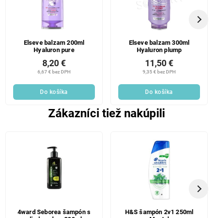
Elseve balzam 200ml
Elseve balzam 300ml
Hyaluron pure
Hyaluron plump
8,20 €
11,50 €
6,67 € bez DPH
9,35 € bez DPH
Do košíka
Do košíka
Zákazníci tiež nakúpili
4ward Seborea šampón s
H&S šampón 2v1 250ml