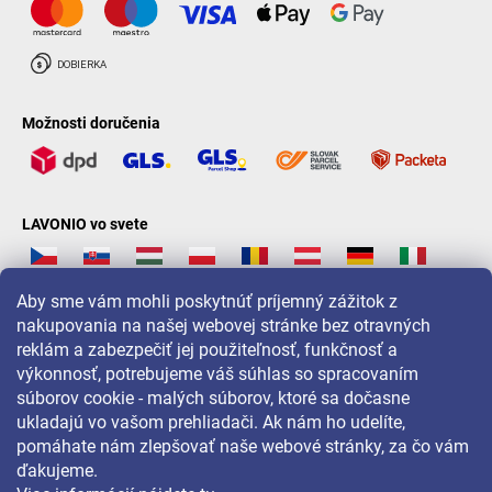
Možnosti doručenia
LAVONIO vo svete
Aby sme vám mohli poskytnúť príjemný zážitok z
nakupovania na našej webovej stránke bez otravných
reklám a zabezpečiť jej použiteľnosť, funkčnosť a
Pre akcie, súťaže a zľavy nás sledujte na:
výkonnosť, potrebujeme váš súhlas so spracovaním
súborov cookie - malých súborov, ktoré sa dočasne
ukladajú vo vašom prehliadači. Ak nám ho udelíte,
pomáhate nám zlepšovať naše webové stránky, za čo vám
ďakujeme.