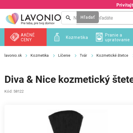
Prejsť
Privíta
na
obsah
Hľadať
AKČNÉ
Pranie a
Kozmetika
CENY
upratovanie
Kozmetika
Líčenie
Tvár
Kozmetické štetce
Diva & Nice kozmetický štet
Kód:
58122