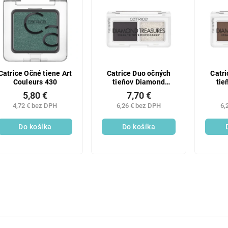
Catrice Očné tiene Art
Catrice Duo očných
Catr
Couleurs 430
tieňov Diamond
tie
Treasures 030
Tr
5,80 €
7,70 €
4,72 € bez DPH
6,26 € bez DPH
6,
Do košíka
Do košíka