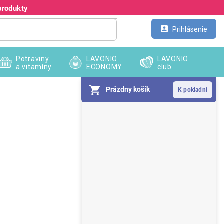
produkty
Kontakt
Veľkoobchod
Prihlásenie
Potraviny
LAVONIO
LAVONIO
a vitamíny
ECONOMY
club
Prázdny košík
B
o
č
n
ý
p
a
n
e
l