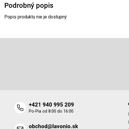
Podrobný popis
Popis produktu nie je dostupný
Z
á
p
Odoberať newsletter
ä
t
Vložte svoj e-mail a my Vám budeme zasielať informácie o 
i
produktoch na našom e-shope.
e
+421 940 995 209
Po-Pia od 8:00 do 16:00
obchod@lavonio.sk