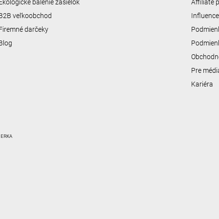
Ekologické balenie zásielok
Affiliate
B2B veľkoobchod
Influenc
Firemné darčeky
Podmienk
Blog
Podmienk
Obchodn
Pre médi
Kariéra