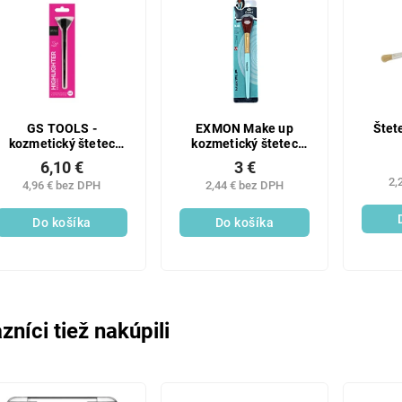
GS TOOLS -
EXMON Make up
Štet
kozmetický štetec
kozmetický štetec
Highlighter
X163
6,10 €
3 €
2,
4,96 € bez DPH
2,44 € bez DPH
Do košíka
Do košíka
zníci tiež nakúpili