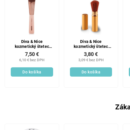
Diva & Nice
Diva & Nice
kozmetický štetec
kozmetický štetec
multifunkčný 126/4
vysúvací MINI
7,50 €
3,80 €
6,10 € bez DPH
3,09 € bez DPH
Do košíka
Do košíka
Záka