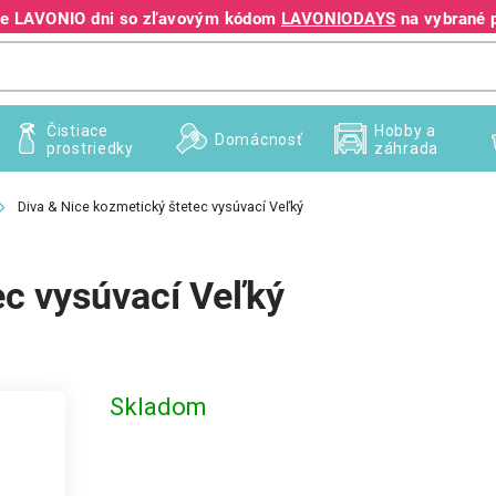
jte LAVONIO dni so zľavovým kódom
LAVONIODAYS
na vybrané 
+421 940 995 209
Čistiace
Hobby a
Domácnosť
prostriedky
záhrada
Diva & Nice kozmetický štetec vysúvací Veľký
ec vysúvací Veľký
Skladom