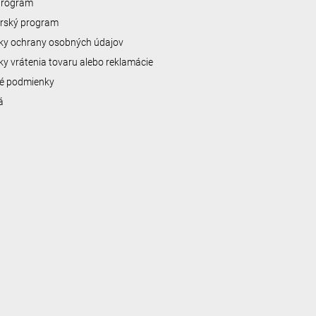
 program
erský program
y ochrany osobných údajov
y vrátenia tovaru alebo reklamácie
é podmienky
á