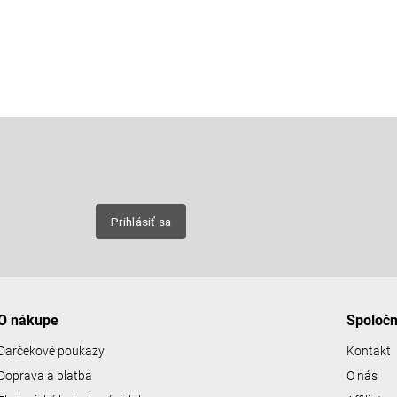
Email
nových
Prihlásiť sa
O nákupe
Spoloč
Darčekové poukazy
Kontakt
Doprava a platba
O nás