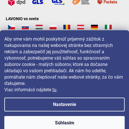
LAVONIO vo svete
Aby sme vám mohli poskytnúť príjemný zážitok z
nakupovania na našej webovej stránke bez otravných
reklám a zabezpečiť jej použiteľnosť, funkčnosť a
Pre akcie, súťaže a zľavy nás sledujte na:
výkonnosť, potrebujeme váš súhlas so spracovaním
súborov cookie - malých súborov, ktoré sa dočasne
ukladajú vo vašom prehliadači. Ak nám ho udelíte,
pomáhate nám zlepšovať naše webové stránky, za čo vám
ďakujeme.
Viac informácií nájdete
tu
.
Nastavenie
Copyright 2026
LAVONIO.sk
. Všetky práva vyhradené.
Súhlasím