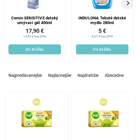
Cemio SENSITIVE detský
INDULONA Tekuté detské
umývací gél 400ml
mydlo 280ml
17,90 €
5 €
14,55 € bez DPH
4,07 € bez DPH
Do košíka
Do košíka
R
a
Najpredávanejšie
Najlacnejšie
Najdrahšie
Abecedne
d
e
V
n
ý
i
p
e
i
p
s
r
p
o
r
d