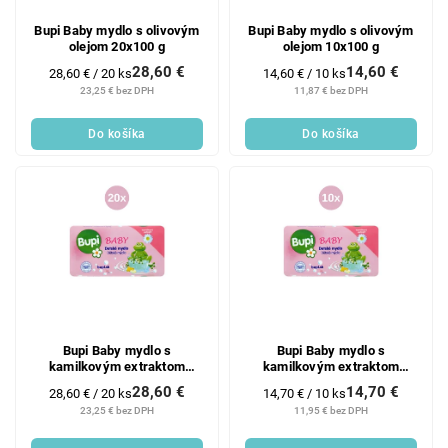
o
u
d
k
Bupi Baby mydlo s olivovým
Bupi Baby mydlo s olivovým
olejom 20x100 g
olejom 10x100 g
u
t
28,60 €
14,60 €
k
o
Jednotková
Jednotková
28,60 € / 20 ks
14,60 € / 10 ks
cena:
cena:
23,25 € bez DPH
11,87 € bez DPH
t
v
o
Do košíka
Do košíka
v
Bupi Baby mydlo s
Bupi Baby mydlo s
kamilkovým extraktom
kamilkovým extraktom
20x100 g
10x100 g
28,60 €
14,70 €
Jednotková
Jednotková
28,60 € / 20 ks
14,70 € / 10 ks
cena:
cena:
23,25 € bez DPH
11,95 € bez DPH