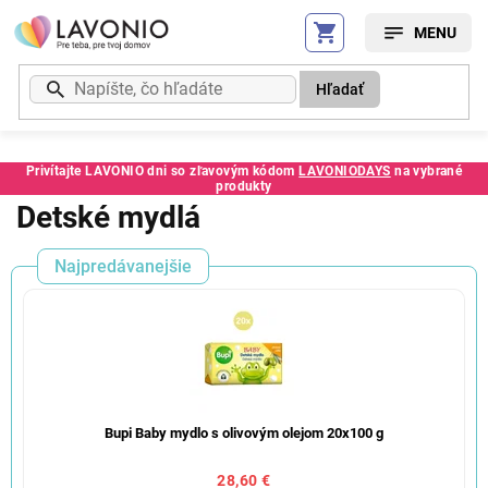
Prejsť
na
obsah
Hľadať
Privítajte LAVONIO dni so zľavovým kódom
LAVONIODAYS
na vybrané
produkty
Detské mydlá
Najpredávanejšie
Bupi Baby mydlo s olivovým olejom 20x100 g
28,60 €