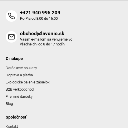
i
s
+421 940 995 209
u
Po-Pia od 8:00 do 16:00
obchod@lavonio.sk
Vaším e-mailom sa venujeme vo
všedné dni od 8 do 17 hodín
O nákupe
Darčekové poukazy
Doprava a platba
Ekologické balenie zásielok
B2B veľkoobchod
Firemné darčeky
Blog
Spoločnosť
Kontakt