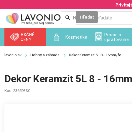
Prejsť
Privíta
na
obsah
Hľadať
AKČNÉ
Pranie a
Kozmetika
CENY
upratovanie
Hobby a záhrada
Dekor Keramzit 5L 8 - 16mm/fo
Dekor Keramzit 5L 8 - 16mm
Kód:
236593SC