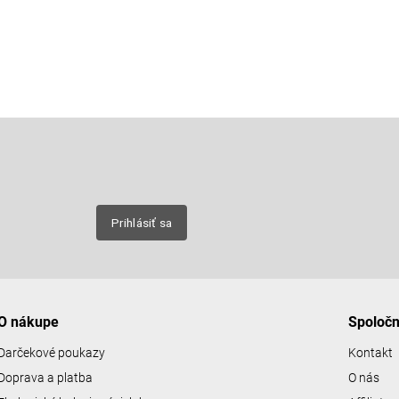
Email
nových
Prihlásiť sa
O nákupe
Spoloč
Darčekové poukazy
Kontakt
Doprava a platba
O nás