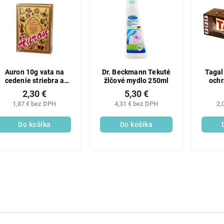
Auron 10g vata na
Dr. Beckmann Tekuté
Tagal
cedenie striebra a
žlčové mydlo 250ml
ochr
zlata
obu
2,30 €
5,30 €
1,87 € bez DPH
4,31 € bez DPH
2,
Do košíka
Do košíka