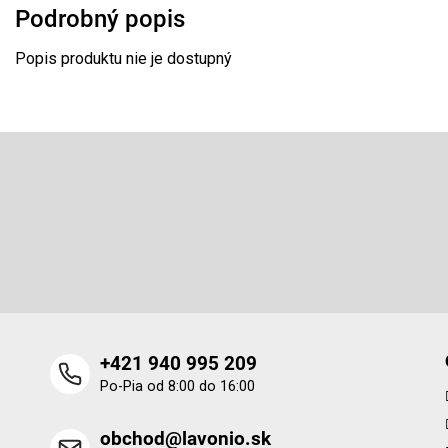
Podrobný popis
Popis produktu nie je dostupný
Z
á
p
Odoberať newsletter
ä
t
Vložte svoj e-mail a my Vám budeme zasielať informácie o 
i
produktoch na našom e-shope.
e
+421 940 995 209
Po-Pia od 8:00 do 16:00
obchod@lavonio.sk