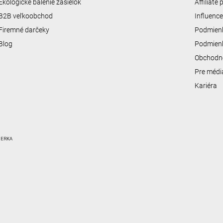
Ekologické balenie zásielok
Affiliate
B2B veľkoobchod
Influenc
Firemné darčeky
Podmienk
Blog
Podmienk
Obchodn
Pre médi
Kariéra