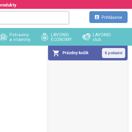
produkty
Kontakt
Veľkoobchod
Prihlásenie
Potraviny
LAVONIO
LAVONIO
a vitamíny
ECONOMY
club
Prázdny košík
B
o
č
n
ý
p
a
n
e
l