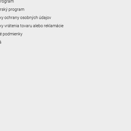
 program
erský program
y ochrany osobných údajov
y vrátenia tovaru alebo reklamácie
é podmienky
á