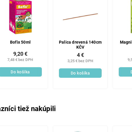
Bofix 50ml
Palica drevená 140cm
Magni
KČV
9,20 €
4 €
7,48 € bez DPH
9,
3,25 € bez DPH
Do košíka
Do košíka
zníci tiež nakúpili