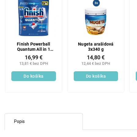
Finish Powerball
Nugeta arašidová
Quantum All in 1
3x340 g
kapsula do umývačky
16,99 €
14,80 €
riadu 100 ks
13,81 € bez DPH
12,44 € bez DPH
Do košíka
Do košíka
Popis