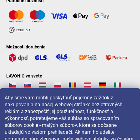
Platobné možnosti
Možnosti doručenia
LAVONIO vo svete
Aby sme vám mohli poskytnúť príjemný zážitok z
nakupovania na našej webovej stránke bez otravných
reklám a zabezpečiť jej použiteľnosť, funkčnosť a
Pre akcie, súťaže a zľavy nás sledujte na:
výkonnosť, potrebujeme váš súhlas so spracovaním
súborov cookie - malých súborov, ktoré sa dočasne
ukladajú vo vašom prehliadači. Ak nám ho udelíte,
pomáhate nám zlepšovať naše webové stránky, za čo vám