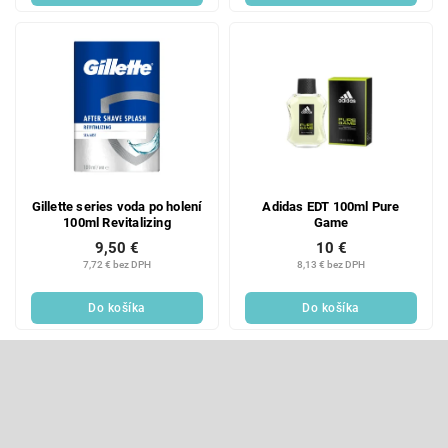
Gillette series voda po holení
Adidas EDT 100ml Pure
100ml Revitalizing
Game
9,50 €
10 €
7,72 € bez DPH
8,13 € bez DPH
Do košíka
Do košíka
Z
á
p
Odoberať newsletter
ä
t
Vložte svoj e-mail a my Vám budeme zasielať informácie o nových