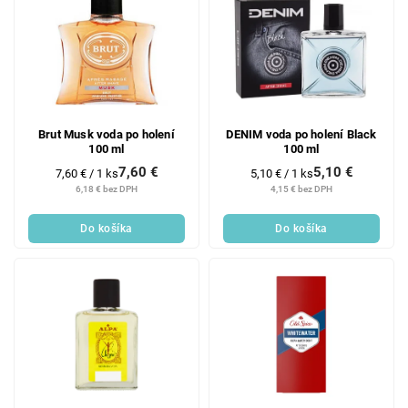
Brut Musk voda po holení
DENIM voda po holení Black
100 ml
100 ml
7,60 €
5,10 €
Jednotková
Jednotková
7,60 € / 1 ks
5,10 € / 1 ks
cena:
cena:
6,18 € bez DPH
4,15 € bez DPH
Do košíka
Do košíka