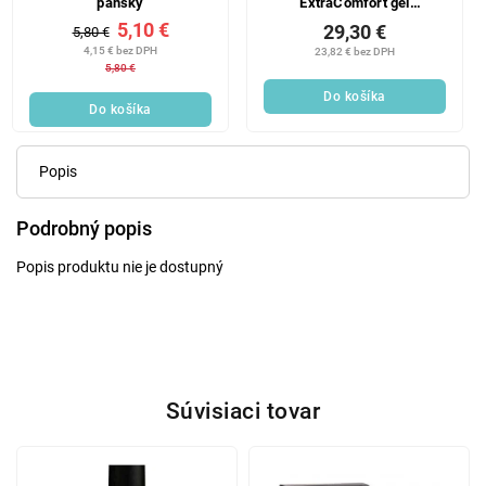
pánsky
ExtraComfort gél
6x200+40ml
5,10 €
29,30 €
5,80 €
4,15 € bez DPH
23,82 € bez DPH
5,80 €
Do košíka
Do košíka
Popis
Podrobný popis
Popis produktu nie je dostupný
Súvisiaci tovar