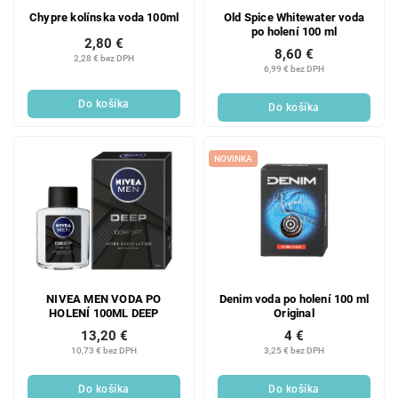
Chypre kolínska voda 100ml
Old Spice Whitewater voda
po holení 100 ml
2,80 €
8,60 €
2,28 € bez DPH
6,99 € bez DPH
Do košíka
Do košíka
NOVINKA
NIVEA MEN VODA PO
Denim voda po holení 100 ml
HOLENÍ 100ML DEEP
Original
13,20 €
4 €
10,73 € bez DPH
3,25 € bez DPH
Do košíka
Do košíka