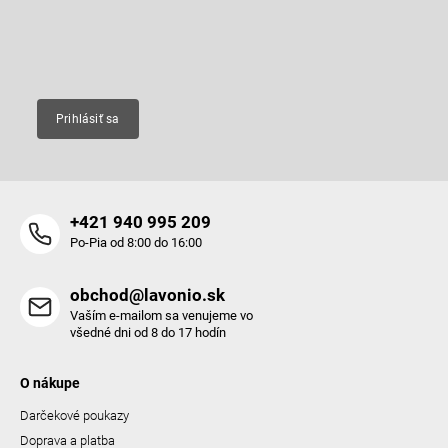
produktoch na našom e-shope.
i
e
Email
Prihlásiť sa
+421 940 995 209
Po-Pia od 8:00 do 16:00
obchod@lavonio.sk
Vaším e-mailom sa venujeme vo
všedné dni od 8 do 17 hodín
O nákupe
Darčekové poukazy
Doprava a platba