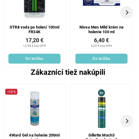
STR8 voda po holení 100ml
Nivea Men Mild krém na
FR34K
holenie 100 ml
17,20 €
6,40 €
13,98 € bez DPH
5,20 € bez DPH
Do košíka
Do košíka
Zákazníci tiež nakúpili
–12 %
4Ward Gél na holenie 200ml
Gillette Mach3