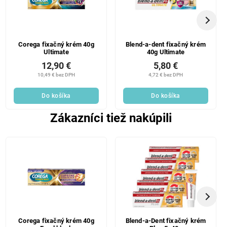
Corega fixačný krém 40g
Blend-a-dent fixačný krém
Ultimate
40g Ultimate
12,90 €
5,80 €
10,49 € bez DPH
4,72 € bez DPH
Do košíka
Do košíka
Zákazníci tiež nakúpili
Corega fixačný krém 40g
Blend-a-Dent fixačný krém