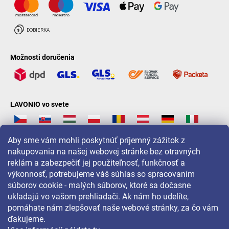
Možnosti doručenia
LAVONIO vo svete
Aby sme vám mohli poskytnúť príjemný zážitok z
nakupovania na našej webovej stránke bez otravných
reklám a zabezpečiť jej použiteľnosť, funkčnosť a
Pre akcie, súťaže a zľavy nás sledujte na:
výkonnosť, potrebujeme váš súhlas so spracovaním
súborov cookie - malých súborov, ktoré sa dočasne
ukladajú vo vašom prehliadači. Ak nám ho udelíte,
pomáhate nám zlepšovať naše webové stránky, za čo vám
ďakujeme.