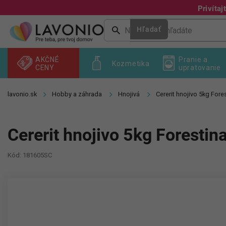
Prejsť
Privíta
na
obsah
Hľadať
AKČNÉ
Pranie a
Kozmetika
CENY
upratovanie
Hobby a záhrada
Hnojivá
Cererit hnojivo 5kg Fore
Cererit hnojivo 5kg Forestin
Kód:
181605SC