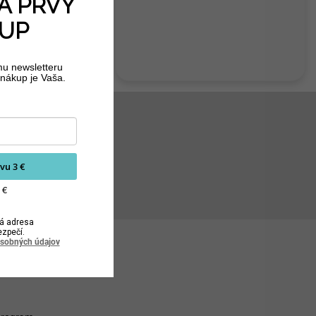
A PRVÝ
UP
mu newsletteru
nákup je Vaša.
vu 3 €
 €
á adresa
ezpečí.
osobných údajov
nosť