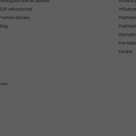
Ekologické balenie zásielok
Affiliate
B2B veľkoobchod
Influenc
Firemné darčeky
Podmienk
Blog
Podmienk
Obchodn
Pre médi
Kariéra