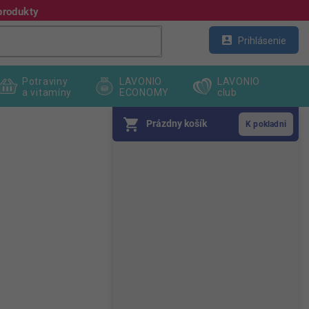
produkty
Kontakt
Veľkoobchod
Prihlásenie
Potraviny
LAVONIO
LAVONIO
a vitamíny
ECONOMY
club
Prázdny košík
B
o
č
n
ý
p
a
n
e
l