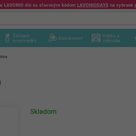
jte LAVONIO dni so zľavovým kódom
LAVONIODAYS
na vybrané 
+421 940 995 209
Čistiace
Hobby a
Domácnosť
prostriedky
záhrada
stina
a
Skladom