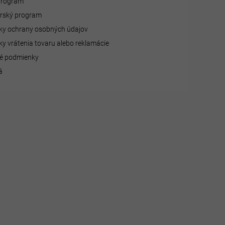
 program
erský program
y ochrany osobných údajov
y vrátenia tovaru alebo reklamácie
é podmienky
á