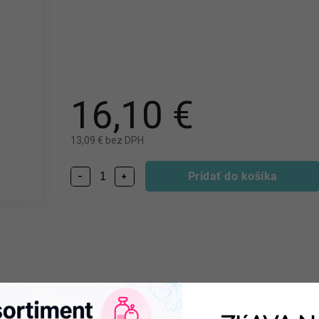
16,10 €
13,09 € bez DPH
Pridať do košíka
−
+