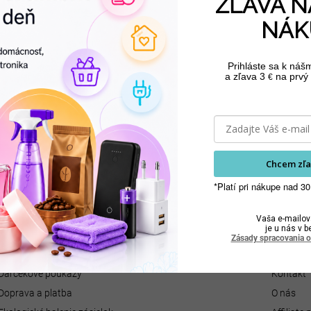
ZĽAVA N
NÁK
Prihláste sa k náš
a zľava 3
na prvý 
€
Email
nových
Chcem zľa
Prihlásiť sa
*Platí pri nákupe nad 30
Vaša e-mailov
je u nás v b
Zásady spracovania 
O nákupe
Spoloč
Darčekové poukazy
Kontakt
Doprava a platba
O nás