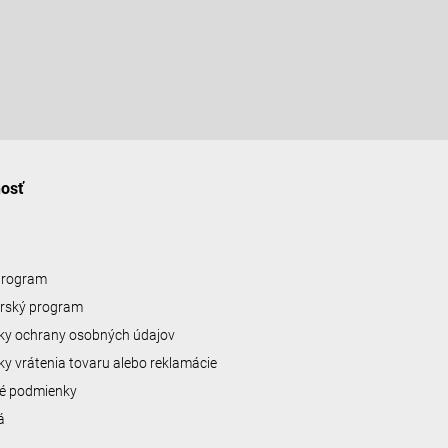
nosť
 program
erský program
y ochrany osobných údajov
y vrátenia tovaru alebo reklamácie
é podmienky
á