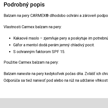
Podrobný popis
Balzam na pery CARMEX® dlhodobo ochráni a zároveň podporuj
Vlastnosti Carmex balzam na pery:
Kakaové maslo – zjemňuje pery a poskytuje im potrebnú 
Gáfor a mentol dodá perám jemný chladivý pocit.
S ochranným faktorom SPF 15.
Použitie Carmex balzam na pery:
Balzam naneste na pery kedykoľvek počas dňa. Zvlášť ich chr
Odporúča sa tiež naniesť pod alebo na rúž na udržanie vlhkost
Z
á