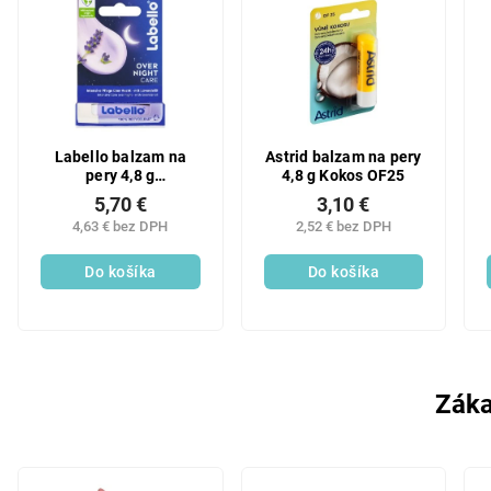
Labello balzam na
Astrid balzam na pery
pery 4,8 g
4,8 g Kokos OF25
OverNightCare
5,70 €
3,10 €
4,63 € bez DPH
2,52 € bez DPH
Do košíka
Do košíka
Záka