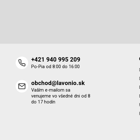
p
Odoberať newsletter
ä
t
Vložte svoj e-mail a my Vám budeme zasielať informácie o 
i
produktoch na našom e-shope.
e
+421 940 995 209
Po-Pia od 8:00 do 16:00
obchod@lavonio.sk
Vaším e-mailom sa
venujeme vo všedné dni od 8
do 17 hodín