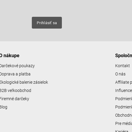
Email
nových
Prihlásiť sa
O nákupe
Spoloč
Darčekové poukazy
Kontakt
Doprava a platba
O nás
Ekologické balenie zásielok
Affiliate
B2B veľkoobchod
Influenc
Firemné darčeky
Podmienk
Blog
Podmienk
Obchodn
Pre médi
Kariéra