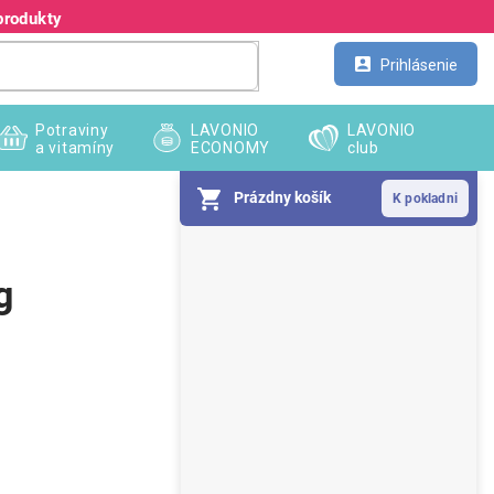
produkty
Kontakt
Veľkoobchod
Prihlásenie
Potraviny
LAVONIO
LAVONIO
a vitamíny
ECONOMY
club
Prázdny košík
B
o
č
g
n
ý
p
a
n
e
l