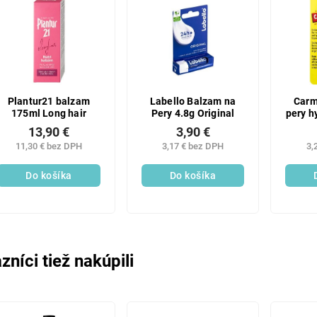
Plantur21 balzam
Labello Balzam na
Carm
175ml Long hair
Pery 4.8g Original
pery h
S
13,90 €
3,90 €
11,30 € bez DPH
3,17 € bez DPH
3,
Do košíka
Do košíka
zníci tiež nakúpili