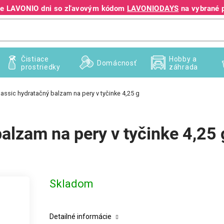
jte LAVONIO dni so zľavovým kódom
LAVONIODAYS
na vybrané 
+421 940 995 209
Čistiace
Hobby a
Domácnosť
prostriedky
záhrada
assic hydratačný balzam na pery v tyčinke 4,25 g
alzam na pery v tyčinke 4,25 
Skladom
Detailné informácie