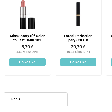
Miss Športy rúž Color
Loreal Perfection
to Last Satin 101
pery COLOR
RimmellCHE MATTE
5,70 €
20,70 €
SLIM 346
4,63 € bez DPH
16,83 € bez DPH
Do košíka
Do košíka
Popis