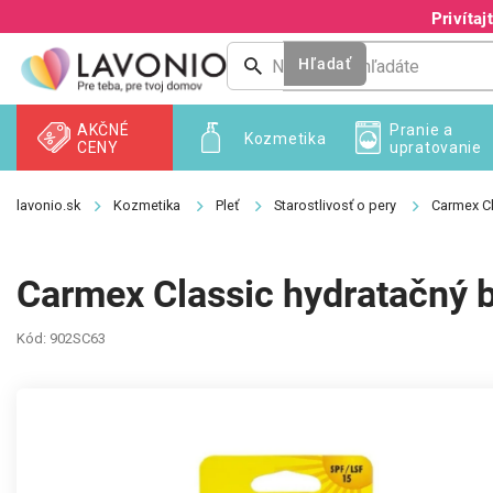
Prejsť
Privíta
na
obsah
Hľadať
AKČNÉ
Pranie a
Kozmetika
CENY
upratovanie
Kozmetika
Pleť
Starostlivosť o pery
Carmex Cl
Carmex Classic hydratačný b
Kód:
902SC63