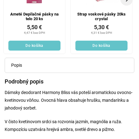
Ameté Depilačné pásky na
Strap voskové pásky 20ks
telo 20 ks
crystal
5,50 €
5,30 €
4,47 € bez DPH
4,31 € bez DPH
Do košíka
Do košíka
Popis
Podrobný popis
Dámsky deodorant Harmony Bliss vás poteší aromatickou ovocno-
kvetinovou vôňou. Ovocná hlava obsahuje hrušku, mandarínku a
jahodový sorbet.
V čisto kvetinovom srdci sa rozvonia jazmín, magnólia a ruža.
Kompozíciu uzatvára hrejivá ambra, svetlé drevo a pižmo.