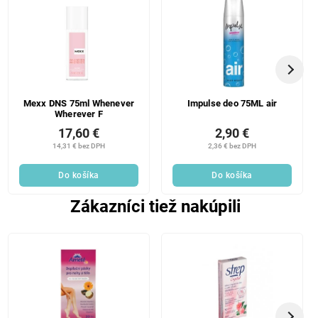
Mexx DNS 75ml Whenever
Impulse deo 75ML air
Wherever F
17,60 €
2,90 €
14,31 € bez DPH
2,36 € bez DPH
Do košíka
Do košíka
Zákazníci tiež nakúpili