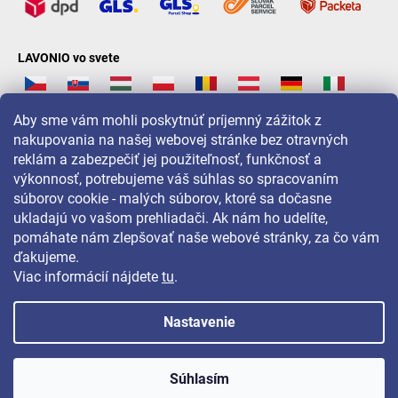
LAVONIO vo svete
Aby sme vám mohli poskytnúť príjemný zážitok z
nakupovania na našej webovej stránke bez otravných
reklám a zabezpečiť jej použiteľnosť, funkčnosť a
Pre akcie, súťaže a zľavy nás sledujte na:
výkonnosť, potrebujeme váš súhlas so spracovaním
súborov cookie - malých súborov, ktoré sa dočasne
ukladajú vo vašom prehliadači. Ak nám ho udelíte,
pomáhate nám zlepšovať naše webové stránky, za čo vám
ďakujeme.
Viac informácií nájdete
tu
.
Nastavenie
Copyright 2026
LAVONIO.sk
. Všetky práva vyhradené.
Súhlasím