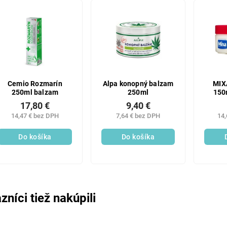
Cemio Rozmarín
Alpa konopný balzam
MIX
250ml balzam
250ml
150
17,80 €
9,40 €
14,47 € bez DPH
7,64 € bez DPH
14,
Do košíka
Do košíka
zníci tiež nakúpili