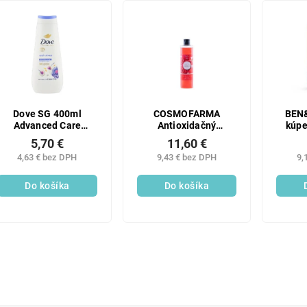
Dove SG 400ml
COSMOFARMA
BEN&
Advanced Care
Antioxidačný
kúpe
Antistress
sprchový gél s
5,70 €
11,60 €
extraktom z
4,63 € bez DPH
9,43 € bez DPH
9,
granátového jablka,
300 ml
Do košíka
Do košíka