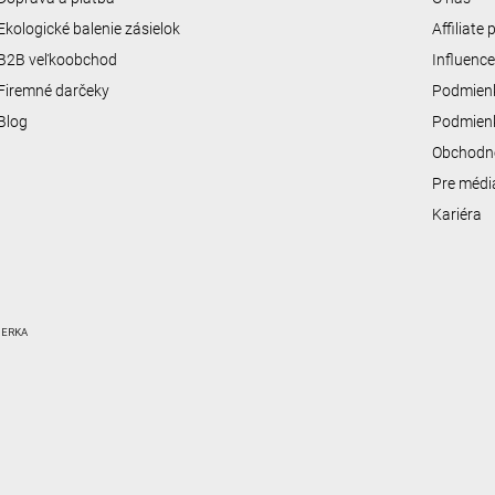
Ekologické balenie zásielok
Affiliate
B2B veľkoobchod
Influenc
Firemné darčeky
Podmienk
Blog
Podmienk
Obchodn
Pre médi
Kariéra