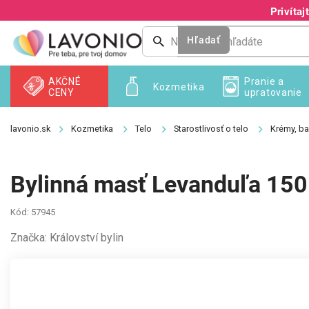
Prejsť
Privíta
na
obsah
Hľadať
AKČNÉ
Pranie a
Kozmetika
CENY
upratovanie
Kozmetika
Telo
Starostlivosť o telo
Krémy, ba
Bylinná masť Levanduľa 150 
Kód:
57945
Značka:
Království bylin