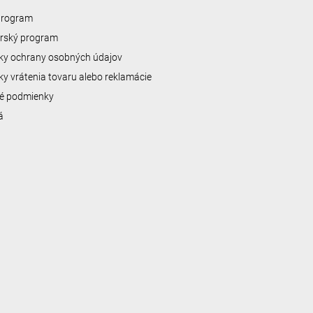
 program
erský program
y ochrany osobných údajov
y vrátenia tovaru alebo reklamácie
é podmienky
á