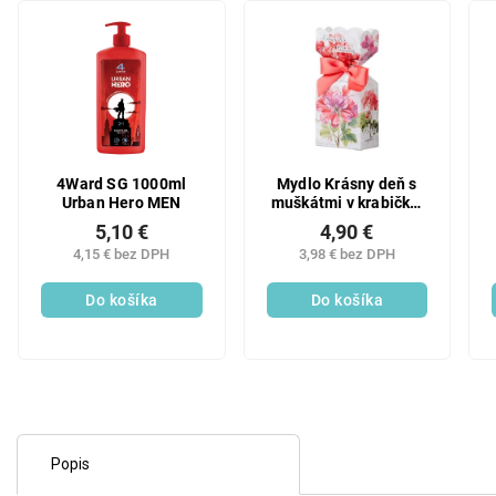
4Ward SG 1000ml
Mydlo Krásny deň s
Urban Hero MEN
muškátmi v krabičke,
v staroružovej farbe
5,10 €
4,90 €
90g
4,15 € bez DPH
3,98 € bez DPH
Do košíka
Do košíka
Popis