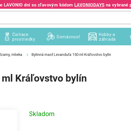
jte LAVONIO dni so zľavovým kódom
LAVONIODAYS
na vybrané 
+421 940 995 209
Čistiace
Hobby a
Domácnosť
prostriedky
záhrada
lzamy, mlieka
Bylinná masť Levanduľa 150 ml Kráľovstvo bylín
ml Kráľovstvo bylín
Skladom