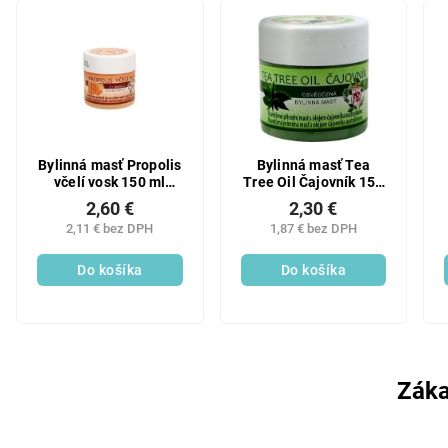
Bylinná masť Propolis
Bylinná masť Tea
včelí vosk 150 ml
Tree Oil Čajovník 150
Kráľovstvo bylín
ml Kráľovstvo bylín
2,60 €
2,30 €
2,11 € bez DPH
1,87 € bez DPH
Do košíka
Do košíka
Záka