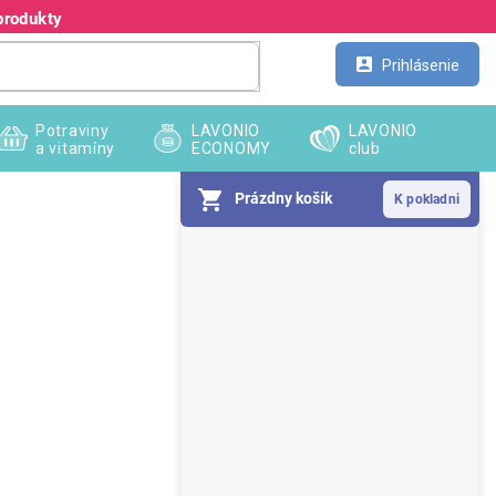
produkty
Kontakt
Veľkoobchod
Prihlásenie
Potraviny
LAVONIO
LAVONIO
a vitamíny
ECONOMY
club
Prázdny košík
B
o
č
n
ý
p
a
n
e
l