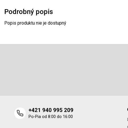
Podrobný popis
Popis produktu nie je dostupný
Z
á
p
Odoberať newsletter
ä
t
Vložte svoj e-mail a my Vám budeme zasielať informácie o 
i
produktoch na našom e-shope.
e
+421 940 995 209
Po-Pia od 8:00 do 16:00