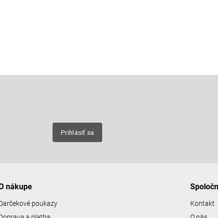
Email
nových
Prihlásiť sa
O nákupe
Spoloč
Darčekové poukazy
Kontakt
Doprava a platba
O nás