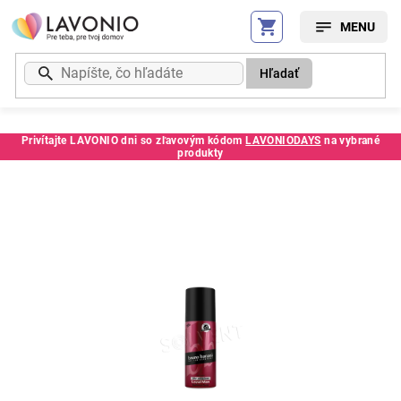
Prejsť
na
obsah
Hľadať
Privítajte LAVONIO dni so zľavovým kódom
LAVONIODAYS
na vybrané
produkty
Kód:
237731SC