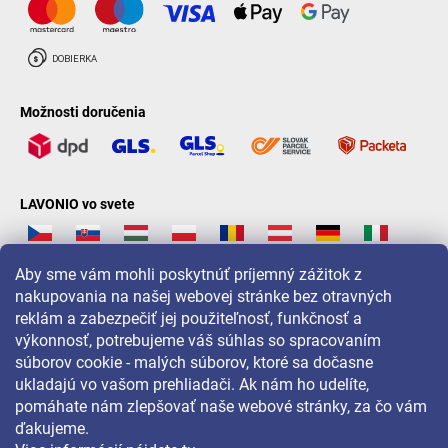
Možnosti doručenia
LAVONIO vo svete
Aby sme vám mohli poskytnúť príjemný zážitok z
nakupovania na našej webovej stránke bez otravných
reklám a zabezpečiť jej použiteľnosť, funkčnosť a
Pre akcie, súťaže a zľavy nás sledujte na:
výkonnosť, potrebujeme váš súhlas so spracovaním
súborov cookie - malých súborov, ktoré sa dočasne
ukladajú vo vašom prehliadači. Ak nám ho udelíte,
pomáhate nám zlepšovať naše webové stránky, za čo vám
ďakujeme.