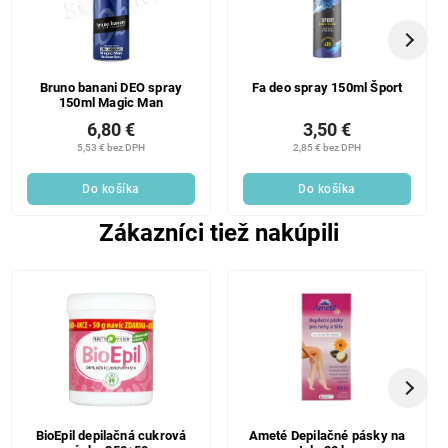
Bruno banani DEO spray
Fa deo spray 150ml Šport
150ml Magic Man
6,80 €
3,50 €
5,53 € bez DPH
2,85 € bez DPH
Do košíka
Do košíka
Zákazníci tiež nakúpili
BioEpil depilačná cukrová
Ameté Depilačné pásky na