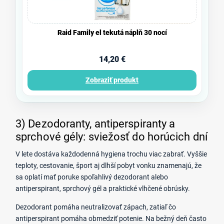
Raid Family el tekutá náplň 30 nocí
14,20 €
Zobraziť produkt
3) Dezodoranty, antiperspiranty a
sprchové gély: sviežosť do horúcich dní
V lete dostáva každodenná hygiena trochu viac zabrať. Vyššie
teploty, cestovanie, šport aj dlhší pobyt vonku znamenajú, že
sa oplatí mať poruke spoľahlivý dezodorant alebo
antiperspirant, sprchový gél a praktické vlhčené obrúsky.
Dezodorant pomáha neutralizovať zápach, zatiaľ čo
antiperspirant pomáha obmedziť potenie. Na bežný deň často