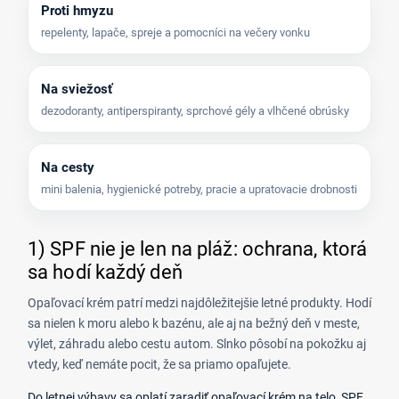
Proti hmyzu
repelenty, lapače, spreje a pomocníci na večery vonku
Na sviežosť
dezodoranty, antiperspiranty, sprchové gély a vlhčené obrúsky
Na cesty
mini balenia, hygienické potreby, pracie a upratovacie drobnosti
1) SPF nie je len na pláž: ochrana, ktorá
sa hodí každý deň
Opaľovací krém patrí medzi najdôležitejšie letné produkty. Hodí
sa nielen k moru alebo k bazénu, ale aj na bežný deň v meste,
výlet, záhradu alebo cestu autom. Slnko pôsobí na pokožku aj
vtedy, keď nemáte pocit, že sa priamo opaľujete.
Do letnej výbavy sa oplatí zaradiť opaľovací krém na telo, SPF