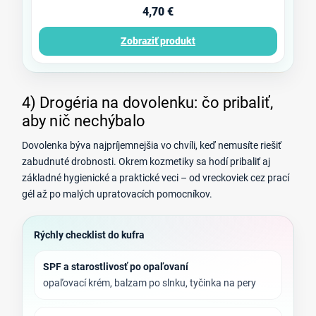
4,70 €
Zobraziť produkt
4) Drogéria na dovolenku: čo pribaliť,
aby nič nechýbalo
Dovolenka býva najpríjemnejšia vo chvíli, keď nemusíte riešiť
zabudnuté drobnosti. Okrem kozmetiky sa hodí pribaliť aj
základné hygienické a praktické veci – od vreckoviek cez prací
gél až po malých upratovacích pomocníkov.
Rýchly checklist do kufra
SPF a starostlivosť po opaľovaní
opaľovací krém, balzam po slnku, tyčinka na pery