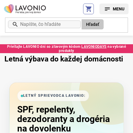
Prejsť
na
obsah
Hľadať
Privítajte LAVONIO dni so zľavovým kódom
LAVONIODAYS
na vybrané
produkty
Letná výbava do každej domácnosti
LETNÝ SPRIEVODCA LAVONIO:
SPF, repelenty,
dezodoranty a drogéria
na dovolenku