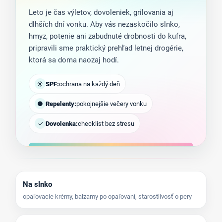
Leto je čas výletov, dovoleniek, grilovania aj
dlhších dní vonku. Aby vás nezaskočilo slnko,
hmyz, potenie ani zabudnuté drobnosti do kufra,
pripravili sme praktický prehľad letnej drogérie,
ktorá sa doma naozaj hodí.
☀
SPF:
ochrana na každý deň
●
Repelenty:
pokojnejšie večery vonku
✓
Dovolenka:
checklist bez stresu
Na slnko
opaľovacie krémy, balzamy po opaľovaní, starostlivosť o pery