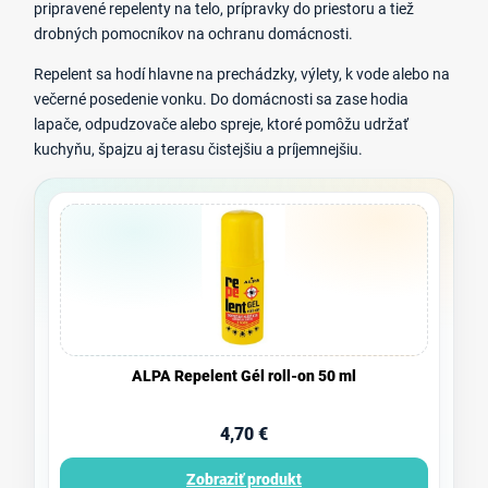
pripravené repelenty na telo, prípravky do priestoru a tiež
drobných pomocníkov na ochranu domácnosti.
Repelent sa hodí hlavne na prechádzky, výlety, k vode alebo na
večerné posedenie vonku. Do domácnosti sa zase hodia
lapače, odpudzovače alebo spreje, ktoré pomôžu udržať
kuchyňu, špajzu aj terasu čistejšiu a príjemnejšiu.
ALPA Repelent Gél roll-on 50 ml
4,70 €
Zobraziť produkt