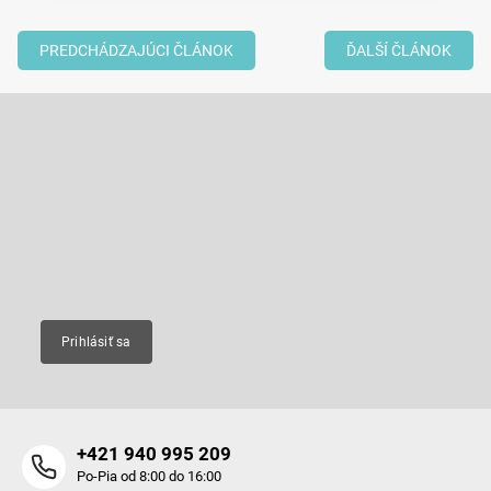
PREDCHÁDZAJÚCI ČLÁNOK
ĎALŠÍ ČLÁNOK
Z
á
p
Odoberať newsletter
ä
t
Vložte svoj e-mail a my Vám budeme zasielať informácie o nových
produktoch na našom e-shope.
i
e
Email
Prihlásiť sa
+421 940 995 209
Po-Pia od 8:00 do 16:00