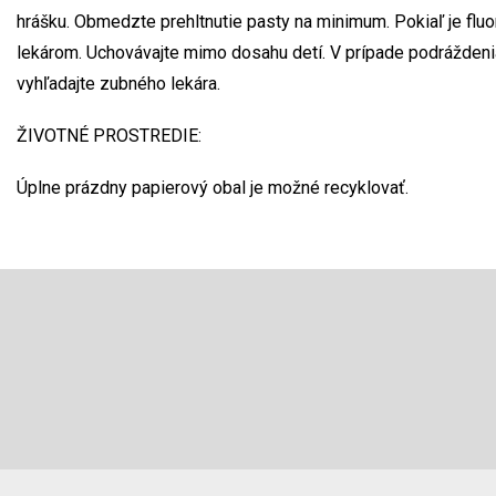
hrášku. Obmedzte prehltnutie pasty na minimum. Pokiaľ je fluo
lekárom. Uchovávajte mimo dosahu detí. V prípade podráždenia 
vyhľadajte zubného lekára.
ŽIVOTNÉ PROSTREDIE:
Úplne prázdny papierový obal je možné recyklovať.
Z
á
p
Odoberať newsletter
ä
t
Vložte svoj e-mail a my Vám budeme zasielať informácie o 
i
produktoch na našom e-shope.
e