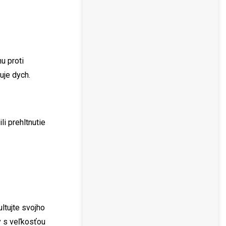
u proti
uje dych.
i prehltnutie
ltujte svojho
y s veľkosťou