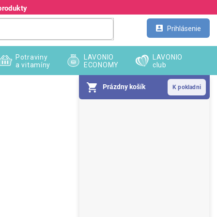
produkty
Kontakt
Veľkoobchod
Prihlásenie
Potraviny
LAVONIO
LAVONIO
a vitamíny
ECONOMY
club
Prázdny košík
B
o
č
n
ý
p
a
n
e
l