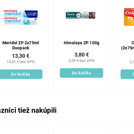
Meridol ZP 2x75ml
Himalaya ZP 100g
C
Duopack
(2x75m
3,80 €
13,30 €
3,09 € bez DPH
10,81 € bez DPH
2,
Do košíka
Do košíka
zníci tiež nakúpili