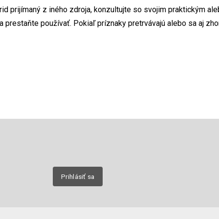
rid prijímaný z iného zdroja, konzultujte so svojim praktickým a
prestaňte používať. Pokiaľ príznaky pretrvávajú alebo sa aj zho
Email
nových
Prihlásiť sa