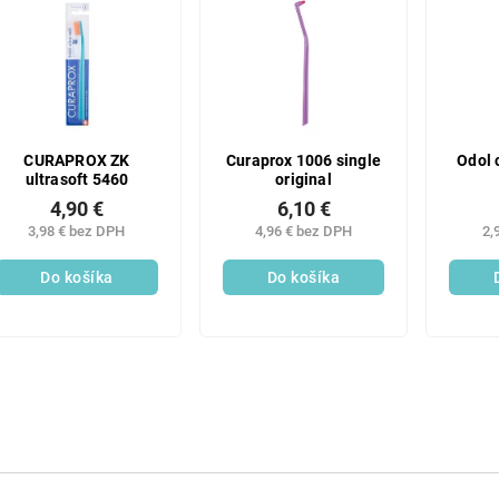
CURAPROX ZK
Curaprox 1006 single
Odol 
ultrasoft 5460
original
4,90 €
6,10 €
3,98 € bez DPH
4,96 € bez DPH
2,
Do košíka
Do košíka