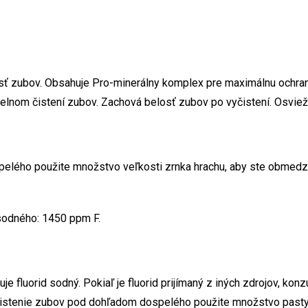
ť zubov. Obsahuje Pro-minerálny komplex pre maximálnu ochran
delnom čistení zubov. Zachová belosť zubov po vyčistení. Osviež
elého použite množstvo veľkosti zrnka hrachu, aby ste obmedzil
 sodného: 1450 ppm F.
 fluorid sodný. Pokiaľ je fluorid prijímaný z iných zdrojov, konzu
a čistenie zubov pod dohľadom dospelého použite množstvo past