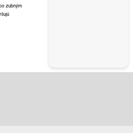
lebo zubným
ršujú