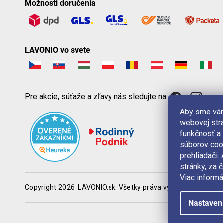
Možnosti doručenia
LAVONIO vo svete
Pre akcie, súťaže a zľavy nás sledujte na:
Aby sme vám
webovej strá
funkčnosť a
súborov coo
prehliadači
stránky, za 
Viac informá
Copyright 2026
LAVONIO.sk
. Všetky práva vyhradené.
Nastaven