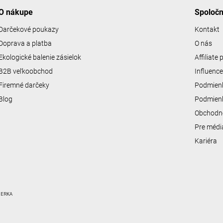
O nákupe
Spoloč
Darčekové poukazy
Kontakt
Doprava a platba
O nás
Ekologické balenie zásielok
Affiliate
B2B veľkoobchod
Influenc
Firemné darčeky
Podmienk
Blog
Podmienk
Obchodn
Pre médi
Kariéra