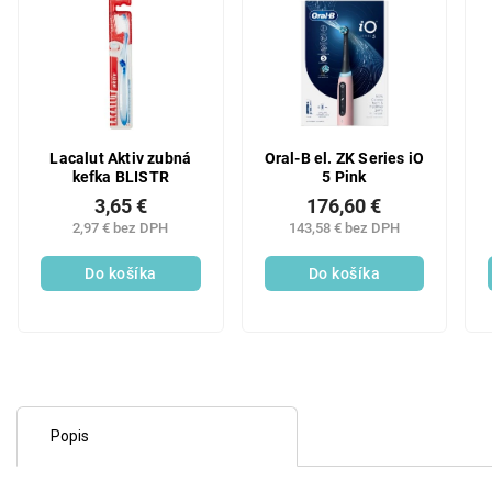
Lacalut Aktiv zubná
Oral-B el. ZK Series iO
kefka BLISTR
5 Pink
3,65 €
176,60 €
2,97 € bez DPH
143,58 € bez DPH
Do košíka
Do košíka
Popis