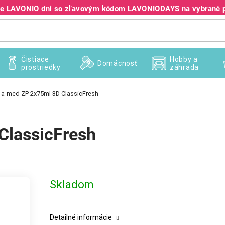
jte LAVONIO dni so zľavovým kódom
LAVONIODAYS
na vybrané 
+421 940 995 209
Čistiace
Hobby a
Domácnosť
prostriedky
záhrada
-a-med ZP 2x75ml 3D ClassicFresh
ClassicFresh
Skladom
Detailné informácie