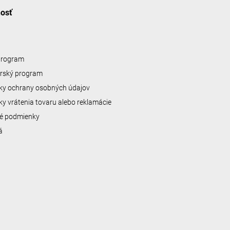
nosť
 program
erský program
y ochrany osobných údajov
y vrátenia tovaru alebo reklamácie
é podmienky
á