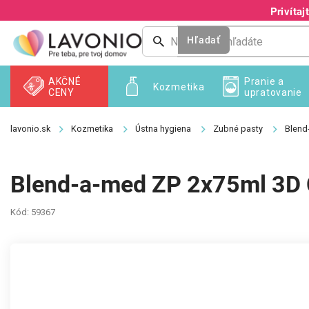
Prejsť
Privíta
na
obsah
Hľadať
AKČNÉ
Pranie a
Kozmetika
CENY
upratovanie
Kozmetika
Ústna hygiena
Zubné pasty
Blend
Blend-a-med ZP 2x75ml 3D 
Kód:
59367