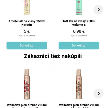
Ameté lak na vlasy 250ml
Taft lak na vlasy 250ml
Keratín
Volume 5
5 €
6,90 €
4,07 € bez DPH
5,61 € bez DPH
Do košíka
Do košíka
Zákazníci tiež nakúpili
Wellaflex pien tužidlo 200ml
Wellaflex pien tužidlo 200ml