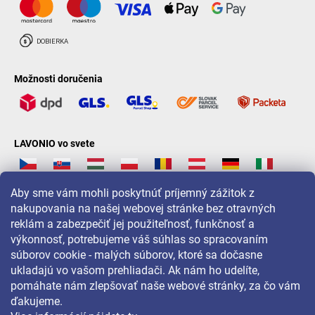
Možnosti doručenia
LAVONIO vo svete
Aby sme vám mohli poskytnúť príjemný zážitok z
nakupovania na našej webovej stránke bez otravných
reklám a zabezpečiť jej použiteľnosť, funkčnosť a
Pre akcie, súťaže a zľavy nás sledujte na:
výkonnosť, potrebujeme váš súhlas so spracovaním
súborov cookie - malých súborov, ktoré sa dočasne
ukladajú vo vašom prehliadači. Ak nám ho udelíte,
pomáhate nám zlepšovať naše webové stránky, za čo vám
ďakujeme.