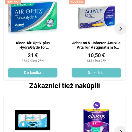
NOVINKA
NOVINKA
Alcon Air Optix plus
Johnson & Johnson Acuvue
HydraGlyde for
Vita for Astigmatism 6
Astigmatism 6 šošoviek, +
šošoviek, -0.75 PO
21 €
10,50 €
0.3
EXPIRÁCII!
17,65 € bez DPH
8,82 € bez DPH
Do košíka
Do košíka
Zákazníci tiež nakúpili