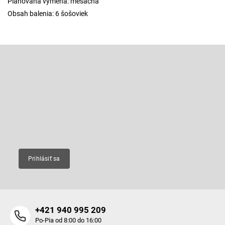
Plánovaná výmena: mesačná
Obsah balenia: 6 šošoviek
Z
á
p
Odoberať newsletter
ä
t
Vložte svoj e-mail a my Vám budeme zasielať informácie o nových
produktoch na našom e-shope.
i
e
Email
Prihlásiť sa
+421 940 995 209
Po-Pia od 8:00 do 16:00