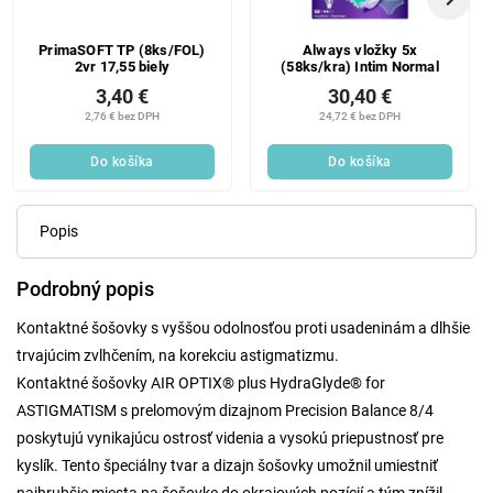
PrimaSOFT TP (8ks/FOL)
Always vložky 5x
2vr 17,55 biely
(58ks/kra) Intim Normal
3,40 €
30,40 €
2,76 € bez DPH
24,72 € bez DPH
Do košíka
Do košíka
Popis
Podrobný popis
Kontaktné šošovky s vyššou odolnosťou proti usadeninám a dlhšie
trvajúcim zvlhčením, na korekciu astigmatizmu.
Kontaktné šošovky AIR OPTIX® plus HydraGlyde® for
ASTIGMATISM s prelomovým dizajnom Precision Balance 8/4
poskytujú vynikajúcu ostrosť videnia a vysokú priepustnosť pre
kyslík. Tento špeciálny tvar a dizajn šošovky umožnil umiestniť