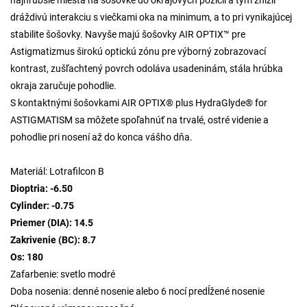
najhrubšie miesta na šošovke do okrajových pozícií a tým znížil
dráždivú interakciu s viečkami oka na minimum, a to pri vynikajúcej
stabilite šošovky. Navyše majú šošovky AIR OPTIX™ pre
Astigmatizmus širokú optickú zónu pre výborný zobrazovací
kontrast, zušľachtený povrch odoláva usadeninám, stála hrúbka
okraja zaručuje pohodlie.
S kontaktnými šošovkami AIR OPTIX® plus HydraGlyde® for
ASTIGMATISM sa môžete spoľahnúť na trvalé, ostré videnie a
pohodlie pri nosení až do konca vášho dňa.
Materiál: Lotrafilcon B
Dioptria: -6.50
Cylinder: -0.75
Priemer (DIA): 14.5
Zakrivenie (BC): 8.7
Os: 180
Zafarbenie: svetlo modré
Doba nosenia: denné nosenie alebo 6 nocí predĺžené nosenie