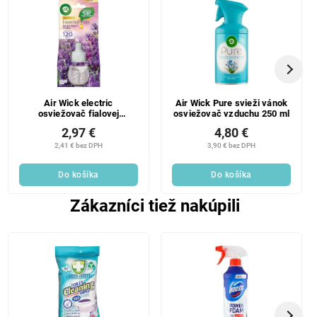
Air Wick electric
Air Wick Pure svieži vánok
osviežovač fialovej
osviežovač vzduchu 250 ml
levanduľovej lúky náplň 19
2,97 €
4,80 €
ml
2,41 € bez DPH
3,90 € bez DPH
Do košíka
Do košíka
Zákazníci tiež nakúpili