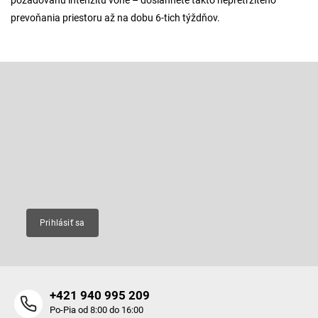
požadovanú intenzitu vône – dosiahnete takto nepretržitého
prevoňania priestoru až na dobu 6-tich týždňov.
Z
á
p
Odoberať newsletter
ä
t
Vložte svoj e-mail a my Vám budeme zasielať informácie o nových
produktoch na našom e-shope.
i
e
Email
Prihlásiť sa
+421 940 995 209
Po-Pia od 8:00 do 16:00