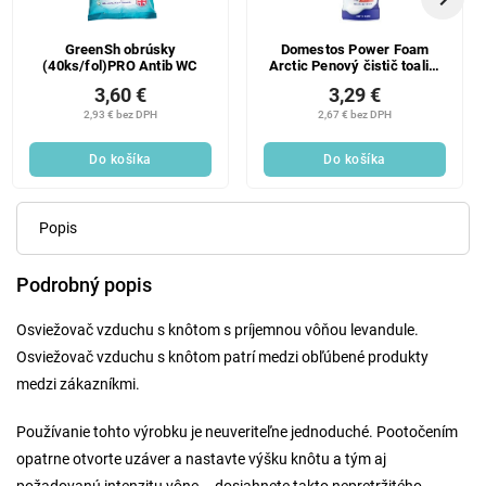
GreenSh obrúsky
Domestos Power Foam
(40ks/fol)PRO Antib WC
Arctic Penový čistič toaliet
a kúpeľní 435 ml
3,60 €
3,29 €
2,93 € bez DPH
2,67 € bez DPH
Do košíka
Do košíka
Popis
Podrobný popis
Osviežovač vzduchu s knôtom s príjemnou vôňou levandule.
Osviežovač vzduchu s knôtom patrí medzi obľúbené produkty
medzi zákazníkmi.
Používanie tohto výrobku je neuveriteľne jednoduché. Pootočením
opatrne otvorte uzáver a nastavte výšku knôtu a tým aj