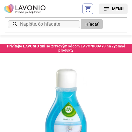
Prejsť
na
obsah
Hľadať
Privítajte LAVONIO dni so zľavovým kódom
LAVONIODAYS
na vybrané
produkty
Kód:
65673