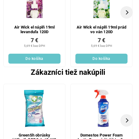
Air Wick el náplň 19ml
Air Wick el náplň 19ml prád
levanduľa 120D
vo ván 120D
7 €
7 €
5,69 € bez DPH
5,69 € bez DPH
Do košíka
Do košíka
Zákazníci tiež nakúpili
GreenSh obrúsky
Domestos Power Foam