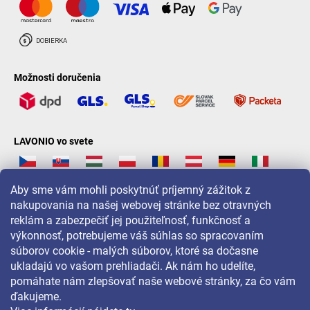
Možnosti doručenia
LAVONIO vo svete
Aby sme vám mohli poskytnúť príjemný zážitok z
nakupovania na našej webovej stránke bez otravných
reklám a zabezpečiť jej použiteľnosť, funkčnosť a
Pre akcie, súťaže a zľavy nás sledujte na:
výkonnosť, potrebujeme váš súhlas so spracovaním
súborov cookie - malých súborov, ktoré sa dočasne
ukladajú vo vašom prehliadači. Ak nám ho udelíte,
pomáhate nám zlepšovať naše webové stránky, za čo vám
ďakujeme.