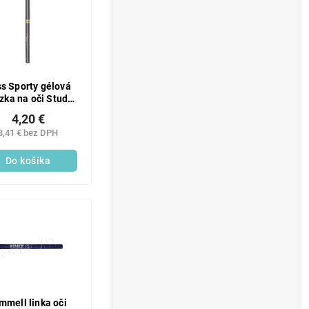
s Sporty gélová
zka na oči Studio
Color 08
4,20 €
3,41 € bez DPH
Do košíka
mmell linka oči