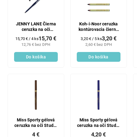
JENNY LANE Čierna
Koh-i-Noor ceruzka
ceruzka na oči
kontúrovacia čierna
automatická
5x1,2 g
15,70 €
3,20 €
Jednotková
Jednotková
15,70 € / 4 ks
3,20 € / 5 ks
vysúvacia 4x2g
cena:
cena:
12,76 € bez DPH
2,60 € bez DPH
Do košíka
Do košíka
Miss Sporty gélová
Miss Sporty gélová
ceruzka na oči Studio
ceruzka na oči Studio
Color 02
Color 06
4 €
4,20 €