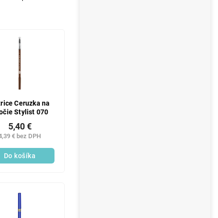
rice Ceruzka na
očie Stylist 070
5,40 €
4,39 € bez DPH
Do košíka