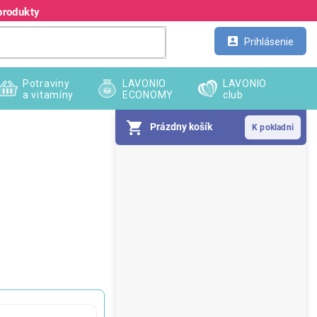
produkty
Kontakt
Veľkoobchod
Prihlásenie
Potraviny
LAVONIO
LAVONIO
a vitamíny
ECONOMY
club
Prázdny košík
B
o
č
n
ý
p
a
n
e
l