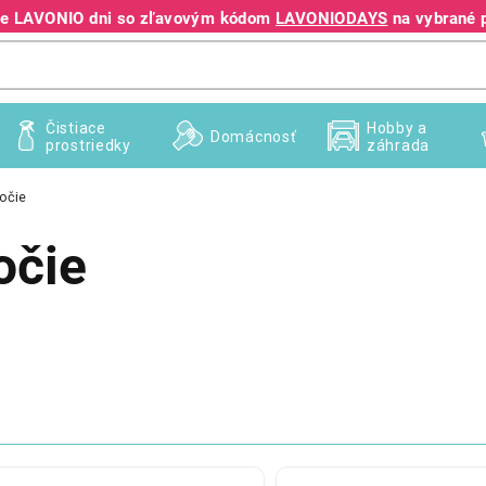
jte LAVONIO dni so zľavovým kódom
LAVONIODAYS
na vybrané 
+421 940 995 209
Čistiace
Hobby a
Domácnosť
prostriedky
záhrada
bočie
očie