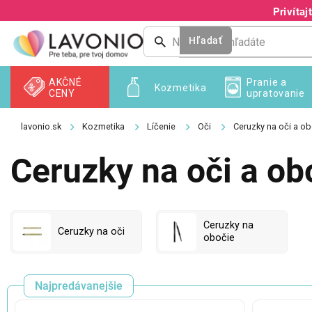
Prejsť
Privíta
na
obsah
Hľadať
AKČNÉ
Pranie a
Kozmetika
CENY
upratovanie
Kozmetika
Líčenie
Oči
Ceruzky na oči a o
Ceruzky na oči a ob
Ceruzky na
Ceruzky na oči
obočie
Najpredávanejšie