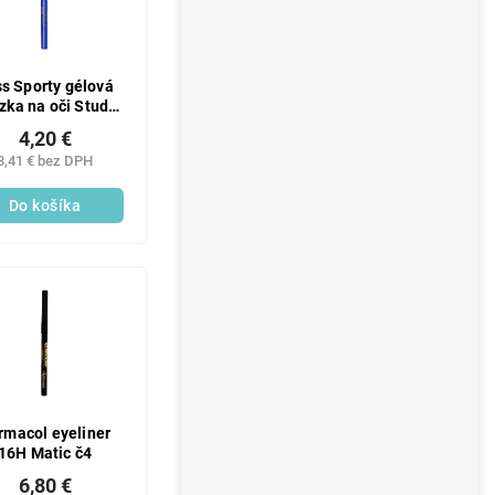
s Sporty gélová
zka na oči Studio
Color 04
4,20 €
3,41 € bez DPH
Do košíka
rmacol eyeliner
16H Matic č4
6,80 €