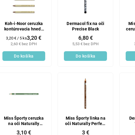
Koh-i-Noor ceruzka
Dermacol fix na oči
Mis
kontúrovacia hnedá
Precise Black
ceru
5x1,2 g
3,20 €
6,80 €
Jednotková
3,20 € / 5 ks
cena:
2,60 € bez DPH
5,53 € bez DPH
Do košíka
Do košíka
Miss Športy ceruzka
Miss Športy linka na
De
na oči Naturally
oči Naturally Perfect
Perfect 016
012
3,10 €
3 €