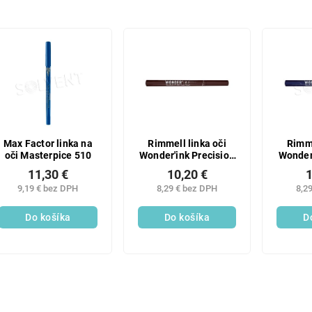
Max Factor linka na
Rimmell linka oči
Rimme
oči Masterpice 510
Wonder'ink Precision
Wonder'
002
11,30 €
10,20 €
1
9,19 € bez DPH
8,29 € bez DPH
8,2
Do košíka
Do košíka
D