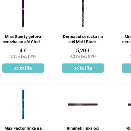
Miss Sporty gélová
Dermacol ceruzka na
Mis
ceruzka na oči Studio
oči Matt Black
ceru
Color 09
4 €
5,20 €
3,25 € bez DPH
4,23 € bez DPH
Do košíka
Do košíka
Max Factor linka na
Rimmell linka oči
Ri