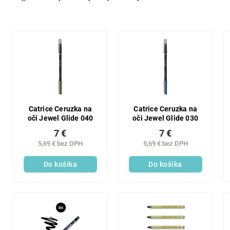
d
e
n
V
i
ý
e
p
p
i
r
s
o
p
d
r
u
o
Catrice Ceruzka na
Catrice Ceruzka na
k
oči Jewel Glide 040
oči Jewel Glide 030
d
t
u
7 €
7 €
o
k
5,69 € bez DPH
5,69 € bez DPH
v
t
Do košíka
Do košíka
o
v