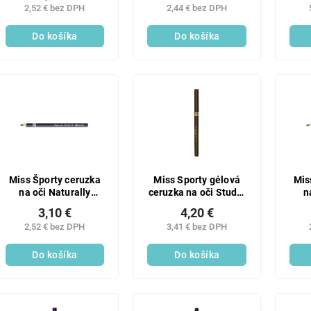
2,52 € bez DPH
2,44 € bez DPH
Do košíka
Do košíka
Miss Športy ceruzka
Miss Sporty gélová
Mis
na oči Naturally
ceruzka na oči Studio
n
Perfect 015
Color 03
3,10 €
4,20 €
2,52 € bez DPH
3,41 € bez DPH
Do košíka
Do košíka