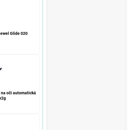
Jewel Glide 020
na oči automatická
x2g