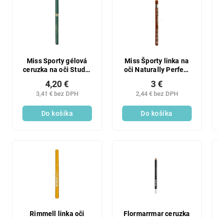
Miss Sporty gélová
Miss Športy linka na
ceruzka na oči Studio
oči Naturally Perfect
Color 07
008
4,20 €
3 €
3,41 € bez DPH
2,44 € bez DPH
Do košíka
Do košíka
Rimmell linka oči
Flormarrmar ceruzka