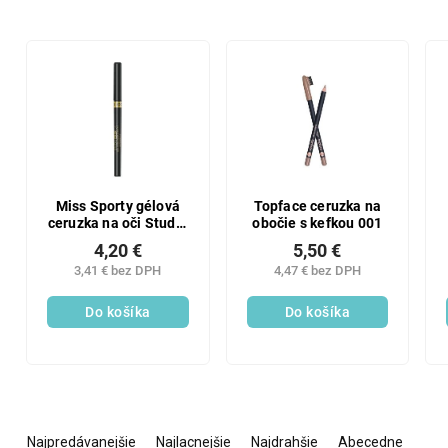
Miss Sporty gélová
Topface ceruzka na
ceruzka na oči Studio
obočie s kefkou 001
Color 01
4,20 €
5,50 €
3,41 € bez DPH
4,47 € bez DPH
Do košíka
Do košíka
R
a
Najpredávanejšie
Najlacnejšie
Najdrahšie
Abecedne