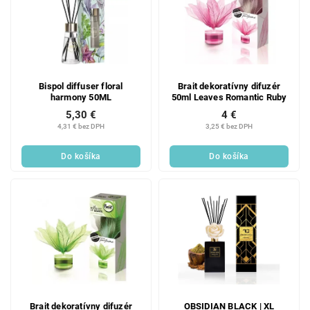
Bispol diffuser floral
Brait dekoratívny difuzér
harmony 50ML
50ml Leaves Romantic Ruby
5,30 €
4 €
4,31 € bez DPH
3,25 € bez DPH
Do košíka
Do košíka
Brait dekoratívny difuzér
OBSIDIAN BLACK | XL