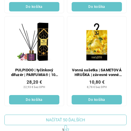
Do košíka
Do košíka
PULPIDOO | tyčinkový
Vonná sašetka | SAMETOVÁ
difuzér | PARFUMIA® | 100
HRUŠKA | závesné vonné
ml
vrecko PARFUMIA®
28,20 €
10,80 €
22,93 € bez DPH
8,78 € bez DPH
Do košíka
Do košíka
NAČÍTAŤ 50 ĎALŠÍCH
1
7