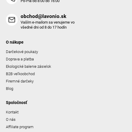
Po-Pia od 8:00 do 16:00
obchod@lavonio.sk
Vaším e-mailom sa venujeme vo
všedné dni od 8 do 17 hodín
O nákupe
Darčekové poukazy
Doprava a platba
Ekologické balenie zásielok
B2B veľkoobchod
Firemné darčeky
Blog
Spoločnosť
Kontakt
O nás
Affiliate program