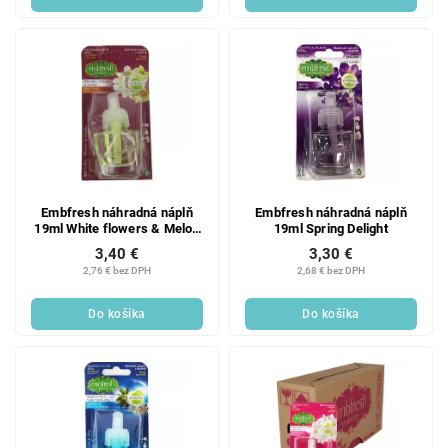
Embfresh náhradná náplň
Embfresh náhradná náplň
19ml White flowers & Melon
19ml Spring Delight
– Vanilla
3,40 €
3,30 €
2,76 € bez DPH
2,68 € bez DPH
Do košíka
Do košíka