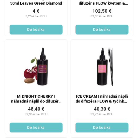
50ml Leaves Green Diamond
difuzér s FLOW kvetom &
tyčinkami | PARFUMIA® |
4 €
102,50 €
500 ml
3,25 € bez DPH
83,33 € bez DPH
Do košíka
Do košíka
MIDNIGHT CHERRY |
ICE CREAM | náhradná náplň
náhradná náplň do difuzéra
do difuzéra FLOW & tyčinky |
FLOW & tyčinky |
PARFUMIA® | 200 ml
48,40 €
40,30 €
PARFUMIA® | 200 ml
39,35 € bez DPH
32,76 € bez DPH
Do košíka
Do košíka