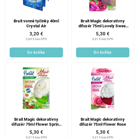
Brait vonné tyčinky 40ml
Brait Magic dekoratívny
Crystal Air
difuzér 75ml Lovely Sweet
Berries
3,20 €
5,30 €
2,60 € bez DPH
4,31 € bez DPH
Do košíka
Do košíka
Brait Magic dekoratívny
Brait Magic dekoratívny
difuzér 75ml Flower Spring
difuzér 75ml Flower Rose
garden
5,30 €
5,30 €
4,31 € bez DPH
4,31 € bez DPH