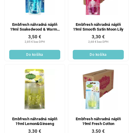
Embfresh náhradná náplň
Embfresh náhradná náplň
19ml Soakedwood & Warm -
19ml Smooth Satin Moon Lily
Waves
3,50 €
3,30 €
2,85 € bez DPH
2,68 € bez DPH
Do košíka
Do košíka
Embfresh náhradná náplň
Embfresh náhradná náplň
19ml Lemon&Ginseng
19ml Fresh Cotton
3,30 €
3,50 €