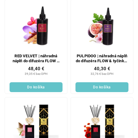
RED VELVET | náhradná
PULPIDOO | náhradná náplň
náplň do difuzéra FLOW &
do difuzéra FLOW & tyčinky |
tyčinky | PARFUMIA® | 200
PARFUMIA® | 200 ml
48,40 €
40,30 €
ml
39,35 € bez DPH
32,76 € bez DPH
Do košíka
Do košíka