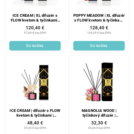
ICE CREAM | XL difuzér s
POPPY MEADOW | XL difuzér
FLOW kvetom & tyčinkami |
s FLOW kvetom & tyčinkami
PARFUMIA® | 500 ml
| PARFUMIA® | 500 ml
120,40 €
128,40 €
97,89 € bez DPH
104,39 € bez DPH
Do košíka
Do košíka
ICE CREAM | difuzér s FLOW
MAGNOLIA WOOD |
kvetom & tyčinkami |
tyčinkový difuzér |
PARFUMIA® | 200 ml
PARFUMIA® | 100 ml
48,40 €
32,30 €
39,35 € bez DPH
26,26 € bez DPH