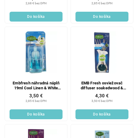
2,68 € bez DPH
2,85 € bez DPH
Do košíka
Do košíka
Embfresh náhradná náplň
EMB Fresh osviežovač
19ml Cool Linen & White
diffuser soakedwood &
Lilac
warm - waves 35ML
3,50 €
4,30 €
2,85 € bez DPH
3,50 € bez DPH
Do košíka
Do košíka