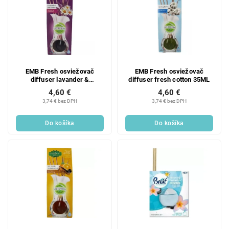
EMB Fresh osviežovač
EMB Fresh osviežovač
diffuser lavander &
diffuser fresh cotton 35ML
chamomile 35ML
4,60 €
4,60 €
3,74 € bez DPH
3,74 € bez DPH
Do košíka
Do košíka