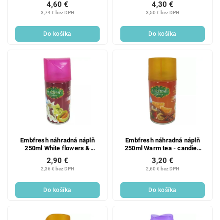
4,60 €
4,30 €
3,74 € bez DPH
3,50 € bez DPH
Do košíka
Do košíka
Embfresh náhradná náplň
Embfresh náhradná náplň
250ml White flowers &
250ml Warm tea - candied
Melon – Vanilla
orange & smoldering spices
2,90 €
3,20 €
2,36 € bez DPH
2,60 € bez DPH
Do košíka
Do košíka