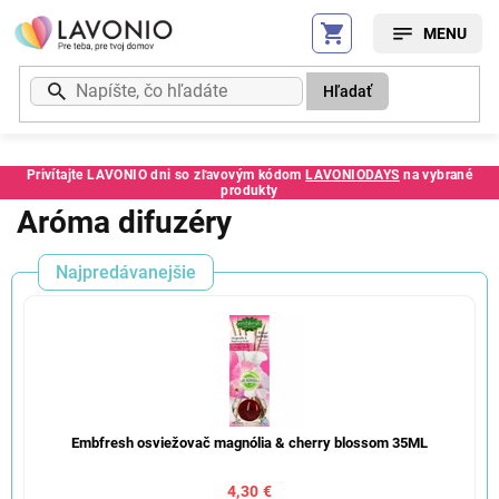
Prejsť
na
obsah
Hľadať
Privítajte LAVONIO dni so zľavovým kódom
LAVONIODAYS
na vybrané
produkty
Aróma difuzéry
Najpredávanejšie
Embfresh osviežovač magnólia & cherry blossom 35ML
4,30 €