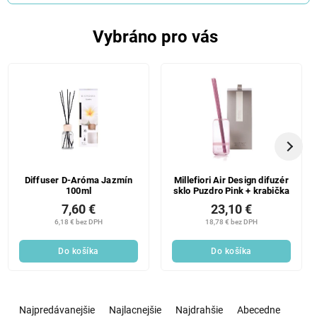
Vybráno pro vás
Diffuser D-Aróma Jazmín
Millefiori Air Design difuzér
100ml
sklo Puzdro Pink + krabička
7,60 €
23,10 €
6,18 € bez DPH
18,78 € bez DPH
Do košíka
Do košíka
R
a
Najpredávanejšie
Najlacnejšie
Najdrahšie
Abecedne