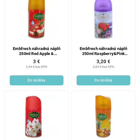
Embfresh náhradná náplň
Embfresh náhradná náplň
250ml Red Apple &
250ml Raspberry&Pink
Cinnamon
Flowers Candy
3 €
3,20 €
2,44 € bez DPH
2,60 € bez DPH
Do košíka
Do košíka