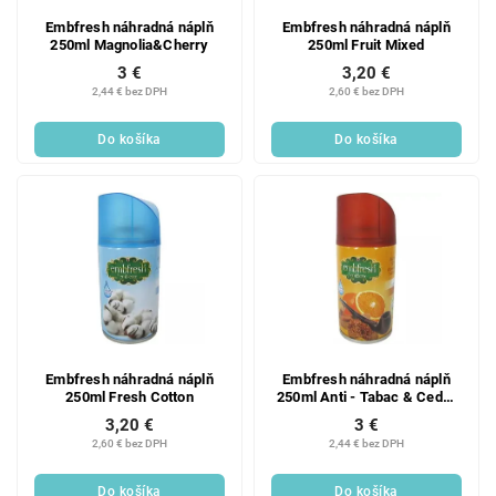
Embfresh náhradná náplň
Embfresh náhradná náplň
250ml Magnolia&Cherry
250ml Fruit Mixed
3 €
3,20 €
2,44 € bez DPH
2,60 € bez DPH
Do košíka
Do košíka
Embfresh náhradná náplň
Embfresh náhradná náplň
250ml Fresh Cotton
250ml Anti - Tabac & Cedar
Orange
3,20 €
3 €
2,60 € bez DPH
2,44 € bez DPH
Do košíka
Do košíka