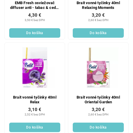
EMB Fresh osviežovač
Brait vonné tyčinky 40ml
diffuser anti - tabac & cedar
Relaxing Moments
orange 35ML
4,30 €
3,20 €
3,50 € bez DPH
2,60 € bez DPH
Do košíka
Do košíka
Brait vonné tyčinky 40ml
Brait vonné tyčinky 40ml
Relax
Oriental Garden
3,10 €
3,20 €
2,52 € bez DPH
2,60 € bez DPH
Do košíka
Do košíka