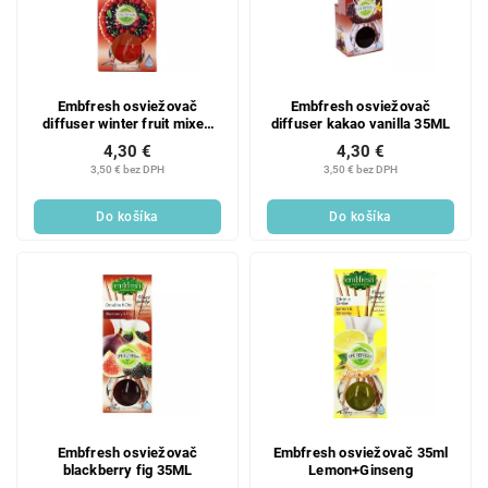
Embfresh osviežovač
Embfresh osviežovač
diffuser winter fruit mixed
diffuser kakao vanilla 35ML
35ML
4,30 €
4,30 €
3,50 € bez DPH
3,50 € bez DPH
Do košíka
Do košíka
Embfresh osviežovač
Embfresh osviežovač 35ml
blackberry fig 35ML
Lemon+Ginseng