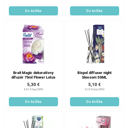
Do košíka
Do košíka
Brait Magic dekoratívny
Bispol diffuser night
difuzér 75ml Flower Lotus
blossom 50ML
5,30 €
5,10 €
4,31 € bez DPH
4,15 € bez DPH
Do košíka
Do košíka